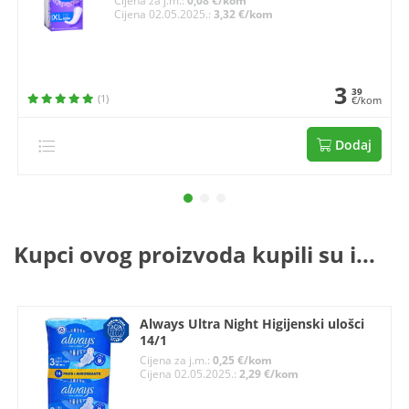
Cijena za j.m.:
0,08 €/kom
Cijena 02.05.2025.:
3,32 €/kom
3
39
(1)
€/kom
Dodaj
Kupci ovog proizvoda kupili su i...
Always Ultra Night Higijenski ulošci
14/1
Cijena za j.m.:
0,25 €/kom
Cijena 02.05.2025.:
2,29 €/kom