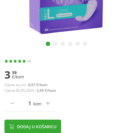
(4)
3
39
€/kom
Cijena za j.m.:
0,07 €/kom
Cijena 02.05.2025.:
2,65 €/kom
kom
DODAJ U KOŠARICU