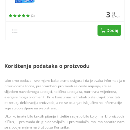
3
45
(2)
€/kom
Dodaj
Korištenje podataka o proizvodu
Iako smo poduzeli sve mjere kako bismo osigurali da je svaka informacija o
proizvodima točna, prehrambeni proizvodi se često mijenjaju te se
slijedom navedenoga sastojci, količina sastojaka, nutritivna vrijednost,
alergeni mogu promjeniti. Prije konzumacije trebali biste uvijek pročitati
etiketu tj. deklaraciju proizvoda, a ne se oslanjati isključivo na informacije
koje su objavljene na web stranici.
Ukoliko imate bilo kakvih pitanja ili želite savjet o bilo kojoj marki proizvoda
K Plus, ili proizvoda drugih dobavljača ili proizvođača, molimo obratite nam
se s povjerenjem na Službu za Korisnike.