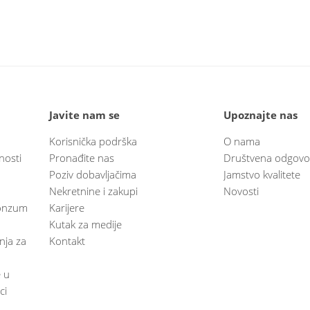
Javite nam se
Upoznajte nas
Korisnička podrška
O nama
nosti
Pronađite nas
Društvena odgovo
Poziv dobavljačima
Jamstvo kvalitete
Nekretnine i zakupi
Novosti
 Konzum
Karijere
Kutak za medije
anja za
Kontakt
e u
ci