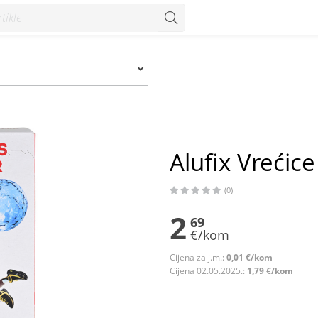
nzum
Alufix Vrećic
(0)
2
69
€/kom
Cijena za j.m.:
0,01 €/kom
Cijena 02.05.2025.:
1,79 €/kom