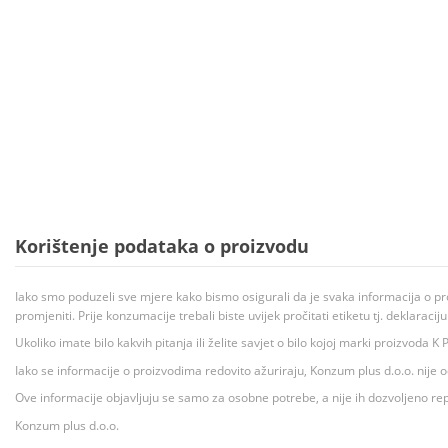
Korištenje podataka o proizvodu
Iako smo poduzeli sve mjere kako bismo osigurali da je svaka informacija o pr
promjeniti. Prije konzumacije trebali biste uvijek pročitati etiketu tj. deklaraci
Ukoliko imate bilo kakvih pitanja ili želite savjet o bilo kojoj marki proizvoda
Iako se informacije o proizvodima redovito ažuriraju, Konzum plus d.o.o. nije
Ove informacije objavljuju se samo za osobne potrebe, a nije ih dozvoljeno rep
Konzum plus d.o.o.