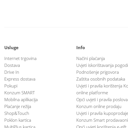
Usluge
Info
Internet trgovina
Načini plaćanja
Dostava
Uvjeti iskorištavanja pogod
Drive In
Podnošenje prigovora
Express dostava
Zaštita osobnih podataka
Pokupi
Uvjeti i pravila korištenja
Konzum SMART
online platforme
Mobilna aplikacija
Opći uvjeti i pravila poslov
Plaćanje režija
Konzum online prodaju
Shop&Touch
Uvjeti i pravila kupoprodaj
Poklon kartica
Konzum Smart prodavaoni
MultiPlus kartica
Opći uvjeti korištenja e-gift