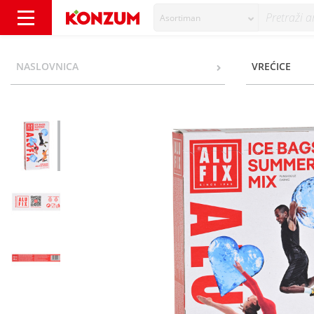
Asortiman
Alufix Vrećice za led summer mix 480/1 - Ko
NASLOVNICA
VREĆICE