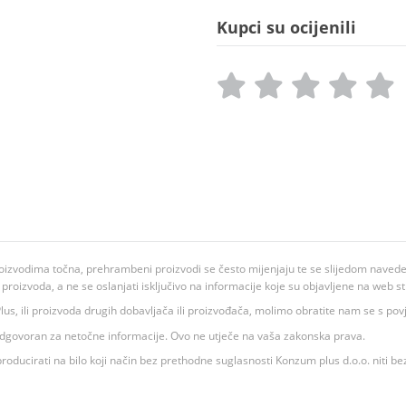
Kupci su ocijenili
oizvodima točna, prehrambeni proizvodi se često mijenjaju te se slijedom navedeno
ju proizvoda, a ne se oslanjati isključivo na informacije koje su objavljene na web st
 K Plus, ili proizvoda drugih dobavljača ili proizvođača, molimo obratite nam se s p
 odgovoran za netočne informacije. Ovo ne utječe na vaša zakonska prava.
roducirati na bilo koji način bez prethodne suglasnosti Konzum plus d.o.o. niti be