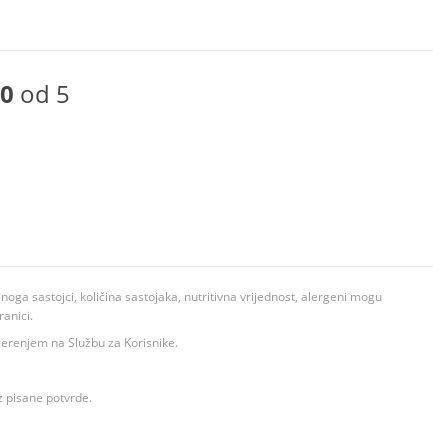
0
od 5
ga sastojci, količina sastojaka, nutritivna vrijednost, alergeni mogu
ranici.
ovjerenjem na Službu za Korisnike.
z pisane potvrde.