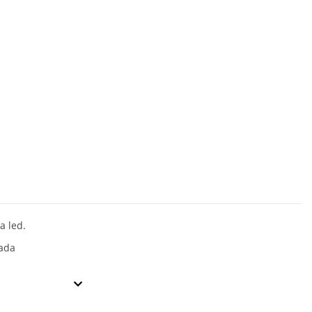
a led.
ada