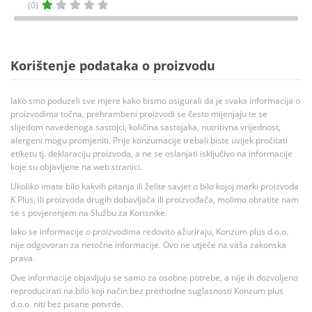
(0)
Korištenje podataka o proizvodu
Iako smo poduzeli sve mjere kako bismo osigurali da je svaka informacija o
proizvodima točna, prehrambeni proizvodi se često mijenjaju te se
slijedom navedenoga sastojci, količina sastojaka, nutritivna vrijednost,
alergeni mogu promjeniti. Prije konzumacije trebali biste uvijek pročitati
etiketu tj. deklaraciju proizvoda, a ne se oslanjati isključivo na informacije
koje su objavljene na web stranici.
Ukoliko imate bilo kakvih pitanja ili želite savjet o bilo kojoj marki proizvoda
K Plus, ili proizvoda drugih dobavljača ili proizvođača, molimo obratite nam
se s povjerenjem na Službu za Korisnike.
Iako se informacije o proizvodima redovito ažuriraju, Konzum plus d.o.o.
nije odgovoran za netočne informacije. Ovo ne utječe na vaša zakonska
prava.
Ove informacije objavljuju se samo za osobne potrebe, a nije ih dozvoljeno
reproducirati na bilo koji način bez prethodne suglasnosti Konzum plus
d.o.o. niti bez pisane potvrde.