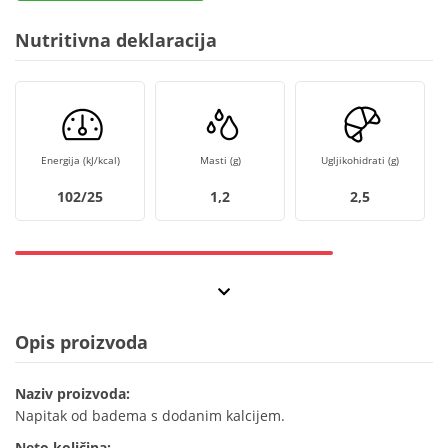
Nutritivna deklaracija
Energija (kJ/kcal)
Masti (g)
Ugljikohidrati (g)
102/25
1,2
2,5
Opis proizvoda
Naziv proizvoda:
Napitak od badema s dodanim kalcijem.
Neto količina: