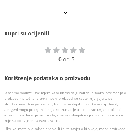
Kupci su ocijenili
0
od 5
Korištenje podataka o proizvodu
Iako smo poduzeli sve mjere kako bismo osigurali da je svaka informacija o
proizvodima točna, prehrambeni proizvodi se često mijenjaju te se
slijedom navedenoga sastojci, količina sastojaka, nutritivna vrijednost,
alergeni mogu promjeniti. Prije konzumacije trebali biste uvijek pročitati
etiketu tj. deklaraciju proizvoda, a ne se oslanjati isključivo na informacije
koje su objavljene na web stranici.
Ukoliko imate bilo kakvih pitanja ili želite savjet o bilo kojoj marki proizvoda