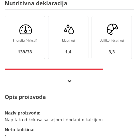
Nutritivna deklaracija
Energija (kJ/kcal)
Masti (g)
Ugljikohidrati (g)
139/33
1,4
3,3
Opis proizvoda
Naziv proizvoda:
Napitak od kokosa sa sojom i dodanim kalcijem.
Neto količina:
1 l