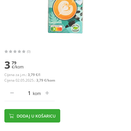
(0)
3
79
€/kom
Cijena za j.m.:
3,79 €/l
Cijena 02.05.2025.:
3,79 €/kom
kom
DODAJ U KOŠARICU