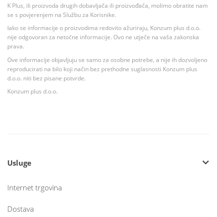
K Plus, ili proizvoda drugih dobavljača ili proizvođača, molimo obratite nam
se s povjerenjem na Službu za Korisnike.
Iako se informacije o proizvodima redovito ažuriraju, Konzum plus d.o.o.
nije odgovoran za netočne informacije. Ovo ne utječe na vaša zakonska
prava.
Ove informacije objavljuju se samo za osobne potrebe, a nije ih dozvoljeno
reproducirati na bilo koji način bez prethodne suglasnosti Konzum plus
d.o.o. niti bez pisane potvrde.
Konzum plus d.o.o.
Usluge
Internet trgovina
Dostava