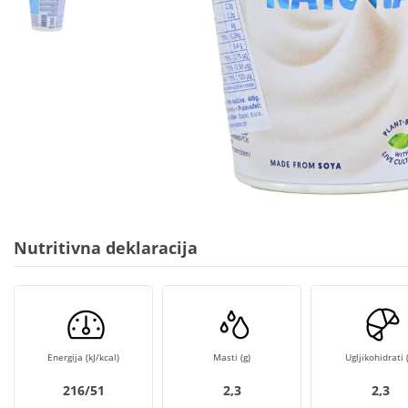
Nutritivna deklaracija
Energija (kJ/kcal)
Masti (g)
Ugljikohidrati (
216/51
2,3
2,3