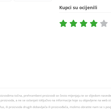
Kupci su ocijenili
oizvodima točna, prehrambeni proizvodi se često mijenjaju te se slijedom navedeno
ju proizvoda, a ne se oslanjati isključivo na informacije koje su objavljene na web st
 K Plus, ili proizvoda drugih dobavljača ili proizvođača, molimo obratite nam se s p