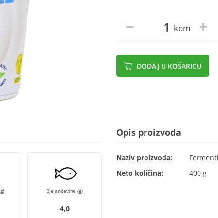
kom
DODAJ U KOŠARICU
Opis proizvoda
Naziv proizvoda:
Fermenti
Neto količina:
400 g
g)
Bjelančevine (g)
4,0