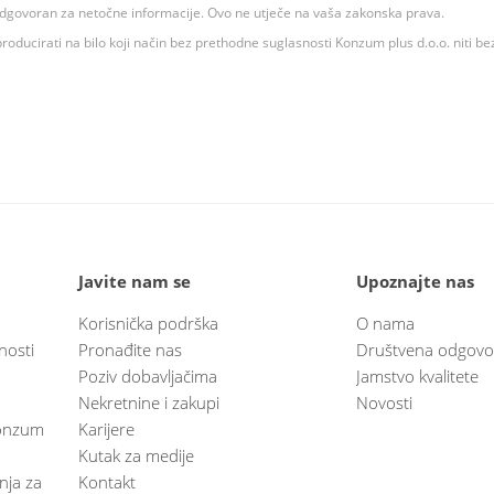
 odgovoran za netočne informacije. Ovo ne utječe na vaša zakonska prava.
roducirati na bilo koji način bez prethodne suglasnosti Konzum plus d.o.o. niti be
Javite nam se
Upoznajte nas
Korisnička podrška
O nama
nosti
Pronađite nas
Društvena odgovo
Poziv dobavljačima
Jamstvo kvalitete
Nekretnine i zakupi
Novosti
 Konzum
Karijere
Kutak za medije
anja za
Kontakt