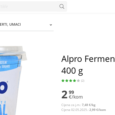
00 g - Konzum
ERTI, UMACI
Alpro Ferment
400 g
(2)
2
99
€/kom
Cijena za j.m.:
7,48 €/kg
Cijena 02.05.2025.:
2,99 €/kom