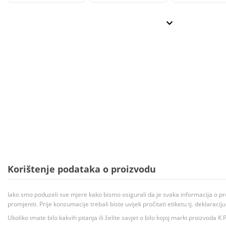
Korištenje podataka o proizvodu
Iako smo poduzeli sve mjere kako bismo osigurali da je svaka informacija o pr
promjeniti. Prije konzumacije trebali biste uvijek pročitati etiketu tj. deklaraci
Ukoliko imate bilo kakvih pitanja ili želite savjet o bilo kojoj marki proizvoda