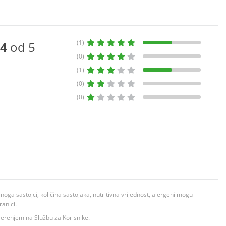
(1)
4
od 5
(0)
(1)
(0)
(0)
ga sastojci, količina sastojaka, nutritivna vrijednost, alergeni mogu
ranici.
ovjerenjem na Službu za Korisnike.