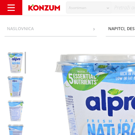
Asortiman
Alpro Fermentirani sojin proizvod natural 4
NASLOVNICA
NAPITCI, DES