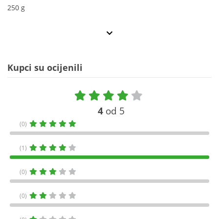
250 g
Kupci su ocijenili
4
od 5
(0)
(1)
(0)
(0)