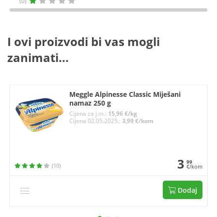
(0)
I ovi proizvodi bi vas mogli
zanimati...
Meggle Alpinesse Classic Miješani
namaz 250 g
Cijena za j.m.:
15,96 €/kg
Cijena 02.05.2025.:
3,99 €/kom
3
99
(10)
€/kom
Dodaj