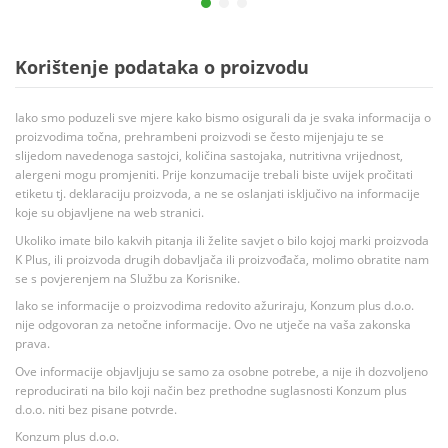
Korištenje podataka o proizvodu
Iako smo poduzeli sve mjere kako bismo osigurali da je svaka informacija o
proizvodima točna, prehrambeni proizvodi se često mijenjaju te se
slijedom navedenoga sastojci, količina sastojaka, nutritivna vrijednost,
alergeni mogu promjeniti. Prije konzumacije trebali biste uvijek pročitati
etiketu tj. deklaraciju proizvoda, a ne se oslanjati isključivo na informacije
koje su objavljene na web stranici.
Ukoliko imate bilo kakvih pitanja ili želite savjet o bilo kojoj marki proizvoda
K Plus, ili proizvoda drugih dobavljača ili proizvođača, molimo obratite nam
se s povjerenjem na Službu za Korisnike.
Iako se informacije o proizvodima redovito ažuriraju, Konzum plus d.o.o.
nije odgovoran za netočne informacije. Ovo ne utječe na vaša zakonska
prava.
Ove informacije objavljuju se samo za osobne potrebe, a nije ih dozvoljeno
reproducirati na bilo koji način bez prethodne suglasnosti Konzum plus
d.o.o. niti bez pisane potvrde.
Konzum plus d.o.o.