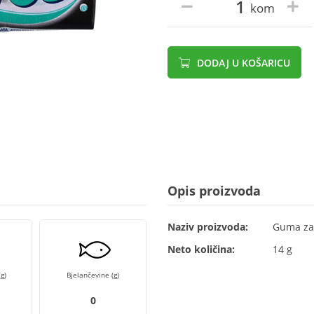
kom
DODAJ U KOŠARICU
Opis proizvoda
Naziv proizvoda:
Guma za 
Neto količina:
14 g
g)
Bjelančevine (g)
0