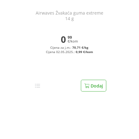
Airwaves Žvakaća guma extreme
14 g
0
99
€/kom
Cijena za j.m.:
70,71 €/kg
Cijena 02.05.2025.:
0,99 €/kom
Dodaj