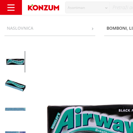
Asortiman
Airwaves Žvakaća guma black mint 14 g - K
NASLOVNICA
BOMBONI, LI