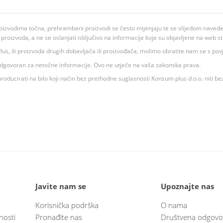
oizvodima točna, prehrambeni proizvodi se često mijenjaju te se slijedom navedeno
ju proizvoda, a ne se oslanjati isključivo na informacije koje su objavljene na web st
 K Plus, ili proizvoda drugih dobavljača ili proizvođača, molimo obratite nam se s p
 odgovoran za netočne informacije. Ovo ne utječe na vaša zakonska prava.
roducirati na bilo koji način bez prethodne suglasnosti Konzum plus d.o.o. niti be
Javite nam se
Upoznajte nas
Korisnička podrška
O nama
nosti
Pronađite nas
Društvena odgovo