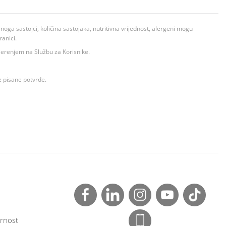
ga sastojci, količina sastojaka, nutritivna vrijednost, alergeni mogu
ranici.
ovjerenjem na Službu za Korisnike.
z pisane potvrde.
rnost