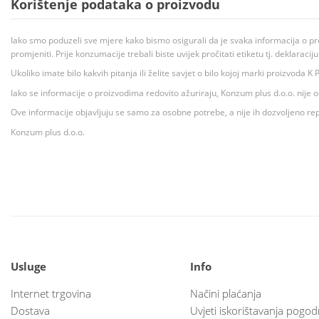
Korištenje podataka o proizvodu
Iako smo poduzeli sve mjere kako bismo osigurali da je svaka informacija o pr
promjeniti. Prije konzumacije trebali biste uvijek pročitati etiketu tj. deklaraci
Ukoliko imate bilo kakvih pitanja ili želite savjet o bilo kojoj marki proizvoda
Iako se informacije o proizvodima redovito ažuriraju, Konzum plus d.o.o. nije
Ove informacije objavljuju se samo za osobne potrebe, a nije ih dozvoljeno rep
Konzum plus d.o.o.
Usluge
Info
Internet trgovina
Načini plaćanja
Dostava
Uvjeti iskorištavanja pogod