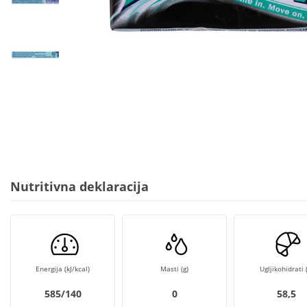
Nutritivna deklaracija
Energija (kJ/kcal)
Masti (g)
Ugljikohidrati (
585/140
0
58,5