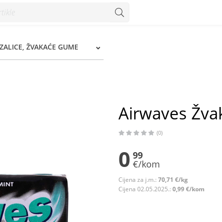
onzum
ZALICE, ŽVAKAĆE GUME
Airwaves Žva
(0)
0
99
€/kom
Cijena za j.m.:
70,71 €/kg
Cijena 02.05.2025.:
0,99 €/kom