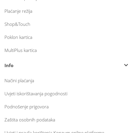
Plaćanje režija
Shop&Touch
Poklon kartica
MultiPlus kartica
Info
Načini plaćanja
Uvjeti iskorištavanja pogodnosti
Podnošenje prigovora
Zaštita osobnih podataka
Uvjeti i pravila korištenja Konzum online platforme