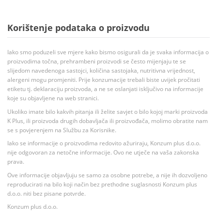
Korištenje podataka o proizvodu
Iako smo poduzeli sve mjere kako bismo osigurali da je svaka informacija o
proizvodima točna, prehrambeni proizvodi se često mijenjaju te se
slijedom navedenoga sastojci, količina sastojaka, nutritivna vrijednost,
alergeni mogu promjeniti. Prije konzumacije trebali biste uvijek pročitati
etiketu tj. deklaraciju proizvoda, a ne se oslanjati isključivo na informacije
koje su objavljene na web stranici.
Ukoliko imate bilo kakvih pitanja ili želite savjet o bilo kojoj marki proizvoda
K Plus, ili proizvoda drugih dobavljača ili proizvođača, molimo obratite nam
se s povjerenjem na Službu za Korisnike.
Iako se informacije o proizvodima redovito ažuriraju, Konzum plus d.o.o.
nije odgovoran za netočne informacije. Ovo ne utječe na vaša zakonska
prava.
Ove informacije objavljuju se samo za osobne potrebe, a nije ih dozvoljeno
reproducirati na bilo koji način bez prethodne suglasnosti Konzum plus
d.o.o. niti bez pisane potvrde.
Konzum plus d.o.o.