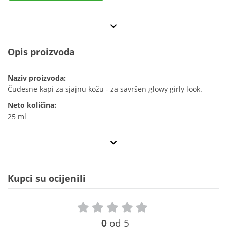
Opis proizvoda
Naziv proizvoda:
Čudesne kapi za sjajnu kožu - za savršen glowy girly look.
Neto količina:
25 ml
Kupci su ocijenili
0
od 5