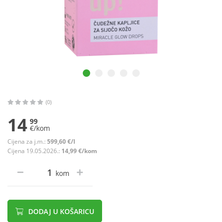
(0)
14
99
€/kom
Cijena za j.m.:
599,60 €/l
Cijena 19.05.2026.:
14,99 €/kom
kom
DODAJ U KOŠARICU