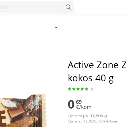
 40 g - Konzum
Active Zone Z
kokos 40 g
(1)
0
69
€/kom
Cijena za j.m.:
17,25 €/kg
Cijena 23.12.2025.:
0,69 €/kom