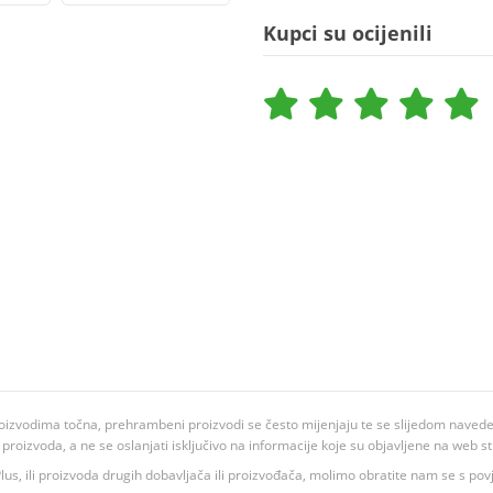
Kupci su ocijenili
oizvodima točna, prehrambeni proizvodi se često mijenjaju te se slijedom navedeno
ju proizvoda, a ne se oslanjati isključivo na informacije koje su objavljene na web st
 K Plus, ili proizvoda drugih dobavljača ili proizvođača, molimo obratite nam se s p