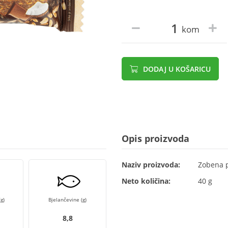
kom
DODAJ U KOŠARICU
Opis proizvoda
Naziv proizvoda:
Zobena p
Neto količina:
40 g
g)
Bjelančevine (g)
8,8