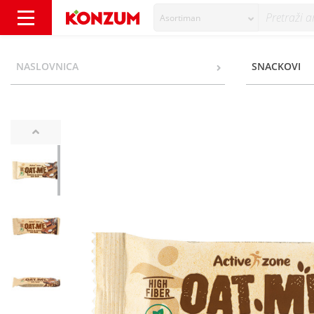
Asortiman
Active Zone Zobena pločica čokolada i kokos
NASLOVNICA
SNACKOVI