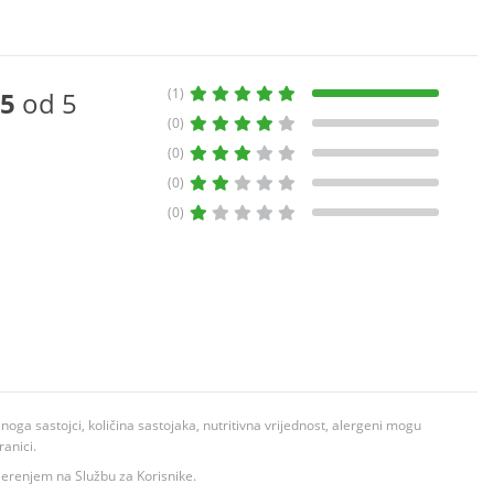
(1)
5
od 5
(0)
(0)
(0)
(0)
ga sastojci, količina sastojaka, nutritivna vrijednost, alergeni mogu
ranici.
ovjerenjem na Službu za Korisnike.