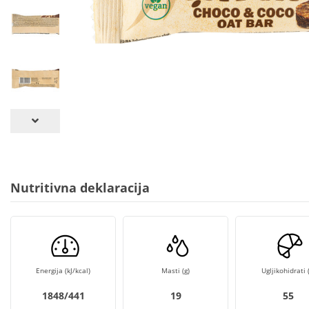
Nutritivna deklaracija
Energija (kJ/kcal)
Masti (g)
Ugljikohidrati (
1848/441
19
55