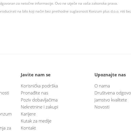
 odgovoran za netočne informacije. Ovo ne utječe na vaša zakonska prava.
roducirati na bilo koji način bez prethodne suglasnosti Konzum plus d.o.o. niti be
Javite nam se
Upoznajte nas
Korisnička podrška
O nama
nosti
Pronađite nas
Društvena odgovo
Poziv dobavljačima
Jamstvo kvalitete
Nekretnine i zakupi
Novosti
 Konzum
Karijere
Kutak za medije
anja za
Kontakt