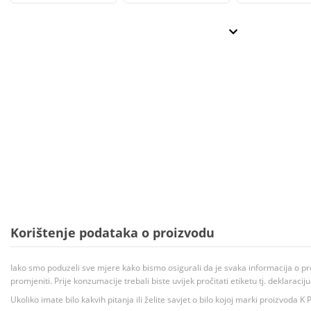
Korištenje podataka o proizvodu
Iako smo poduzeli sve mjere kako bismo osigurali da je svaka informacija o pr
promjeniti. Prije konzumacije trebali biste uvijek pročitati etiketu tj. deklaraci
Ukoliko imate bilo kakvih pitanja ili želite savjet o bilo kojoj marki proizvoda