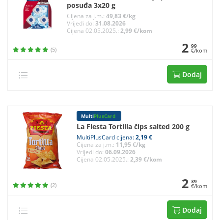
posuđa 3x20 g
Cijena za j.m.:
49,83 €/kg
Vrijedi do:
31.08.2026
Cijena 02.05.2025.:
2,99 €/kom
2
99
(5)
€/kom
Dodaj
Multi
PlusCard
La Fiesta Tortilla čips salted 200 g
MultiPlusCard cijena:
2,19 €
Cijena za j.m.:
11,95 €/kg
Vrijedi do:
06.09.2026
Cijena 02.05.2025.:
2,39 €/kom
2
39
(2)
€/kom
Dodaj