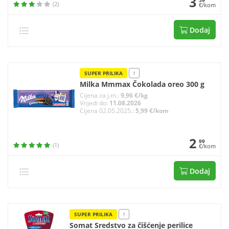
3
59
(2)
€/kom
Dodaj
SUPER PRILIKA
!
Milka Mmmax Čokolada oreo 300 g
Cijena za j.m.:
9,96 €/kg
Vrijedi do:
11.08.2026
Cijena 02.05.2025.:
5,99 €/kom
2
99
(1)
€/kom
Dodaj
SUPER PRILIKA
!
Somat Sredstvo za čišćenje perilice