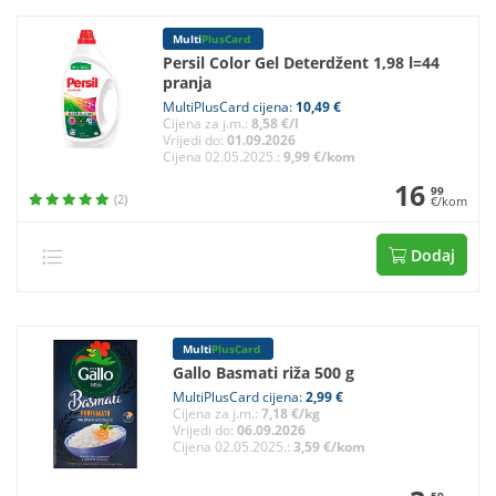
Multi
PlusCard
Persil Color Gel Deterdžent 1,98 l=44
pranja
MultiPlusCard cijena:
10,49 €
Cijena za j.m.:
8,58 €/l
Vrijedi do:
01.09.2026
Cijena 02.05.2025.:
9,99 €/kom
16
99
(2)
€/kom
Dodaj
Multi
PlusCard
Gallo Basmati riža 500 g
MultiPlusCard cijena:
2,99 €
Cijena za j.m.:
7,18 €/kg
Vrijedi do:
06.09.2026
Cijena 02.05.2025.:
3,59 €/kom