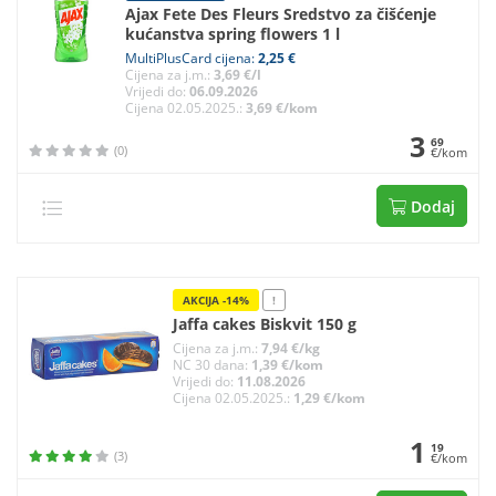
Ajax Fete Des Fleurs Sredstvo za čišćenje
kućanstva spring flowers 1 l
MultiPlusCard cijena:
2,25 €
Cijena za j.m.:
3,69 €/l
Vrijedi do:
06.09.2026
Cijena 02.05.2025.:
3,69 €/kom
3
69
(0)
€/kom
Dodaj
AKCIJA -14%
!
Jaffa cakes Biskvit 150 g
Cijena za j.m.:
7,94 €/kg
NC 30 dana:
1,39 €/kom
Vrijedi do:
11.08.2026
Cijena 02.05.2025.:
1,29 €/kom
1
19
(3)
€/kom