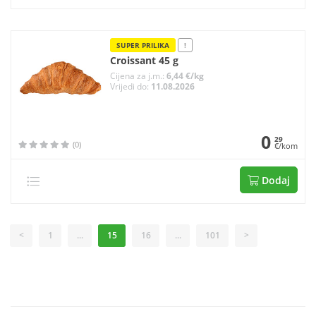
SUPER PRILIKA
!
Croissant 45 g
Cijena za j.m.:
6,44 €/kg
Vrijedi do:
11.08.2026
0
29
(0)
€/kom
Dodaj
<
1
...
15
16
...
101
>