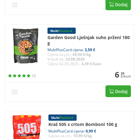
Dodaj
Multi
PlusCard
Garden Good Lješnjak suho prženi 180
g
MultiPlusCard cijena:
3,59 €
Cijena za j.m.:
34,94 €/kg
Vrijedi do:
23.08.2026
Cijena 02.05.2025.:
4,39 €/kom
6
29
(3)
€/kom
Dodaj
Multi
PlusCard
Kraš 505 s crtom Bomboni 100 g
MultiPlusCard cijena:
0,99 €
Cijena za j.m.:
10,90 €/kg