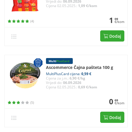
Vrijedi do:
06.09.2026
Cijena 02.05.2025.:
1,09 €/kom
1
09
(4)
€/kom
Dodaj
Multi
PlusCard
Ascommerce Čajna pašteta 100 g
MultiPlusCard cijena:
0,59 €
Cijena za j.m.:
6,90 €/kg
Vrijedi do:
06.09.2026
Cijena 02.05.2025.:
0,69 €/kom
0
69
(5)
€/kom
Dodaj