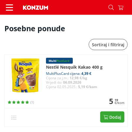
Posebne ponude - Konzum
Posebne ponude
Sortiraj i filtriraj
Multi
PlusCard
Nestlé Nesquik Kakao 400 g
MultiPlusCard cijena:
4,39 €
Cijena za j.m.:
12,98 €/kg
Vrijedi do:
06.09.2026
Cijena 02.05.2025.:
5,19 €/kom
5
19
(1)
€/kom
Dodaj