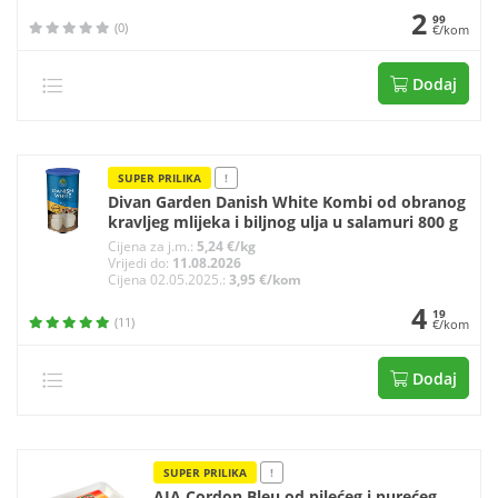
2
99
(0)
€/kom
Dodaj
SUPER PRILIKA
!
Divan Garden Danish White Kombi od obranog
kravljeg mlijeka i biljnog ulja u salamuri 800 g
Cijena za j.m.:
5,24 €/kg
Vrijedi do:
11.08.2026
Cijena 02.05.2025.:
3,95 €/kom
4
19
(11)
€/kom
Dodaj
SUPER PRILIKA
!
AIA Cordon Bleu od pilećeg i purećeg