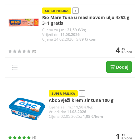
SUPER PRILIKA
!
Rio Mare Tuna u maslinovom ulju 4x52 g
3+1 gratis
Cijena za j.m.:
21,59 €/kg
Vrijedi do:
11.08.2026
Cijena 24.02.2026.:
5,89 €/kom
4
49
(0)
€/kom
Dodaj
SUPER PRILIKA
!
Abc Svježi krem sir tuna 100 g
Cijena za j.m.:
11,50 €/kg
Vrijedi do:
11.08.2026
Cijena 02.05.2025.:
1,05 €/kom
1
15
(4)
€/kom