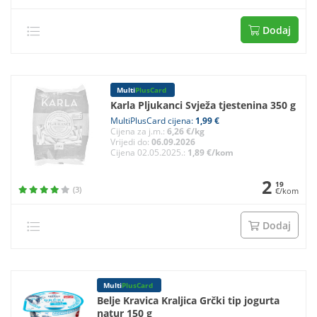
Dodaj
Multi
PlusCard
Karla Pljukanci Svježa tjestenina 350 g
MultiPlusCard cijena:
1,99 €
Cijena za j.m.:
6,26 €/kg
Vrijedi do:
06.09.2026
Cijena 02.05.2025.:
1,89 €/kom
2
19
(3)
€/kom
Dodaj
Multi
PlusCard
Belje Kravica Kraljica Grčki tip jogurta
natur 150 g