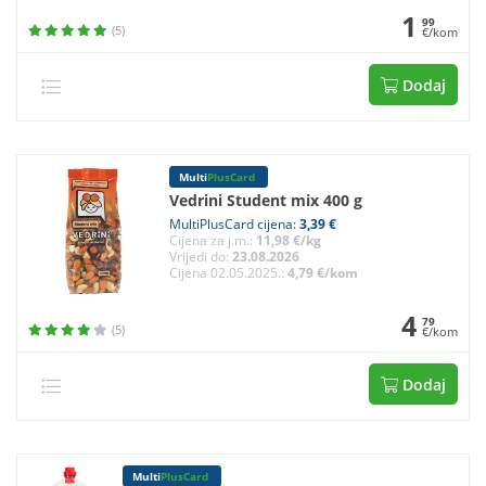
1
99
(5)
€/kom
Dodaj
Multi
PlusCard
Vedrini Student mix 400 g
MultiPlusCard cijena:
3,39 €
Cijena za j.m.:
11,98 €/kg
Vrijedi do:
23.08.2026
Cijena 02.05.2025.:
4,79 €/kom
4
79
(5)
€/kom
Dodaj
Multi
PlusCard