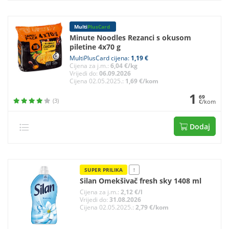
Multi
PlusCard
Minute Noodles Rezanci s okusom
piletine 4x70 g
MultiPlusCard cijena:
1,19 €
Cijena za j.m.:
6,04 €/kg
Vrijedi do:
06.09.2026
Cijena 02.05.2025.:
1,69 €/kom
1
69
(3)
€/kom
Dodaj
SUPER PRILIKA
!
Silan Omekšivač fresh sky 1408 ml
Cijena za j.m.:
2,12 €/l
Vrijedi do:
31.08.2026
Cijena 02.05.2025.:
2,79 €/kom