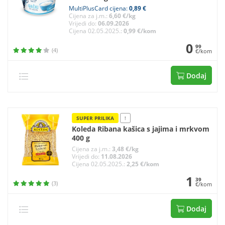
MultiPlusCard cijena:
0,89 €
Cijena za j.m.:
6,60 €/kg
Vrijedi do:
06.09.2026
Cijena 02.05.2025.:
0,99 €/kom
0
99
(4)
€/kom
Dodaj
SUPER PRILIKA
!
Koleda Ribana kašica s jajima i mrkvom
400 g
Cijena za j.m.:
3,48 €/kg
Vrijedi do:
11.08.2026
Cijena 02.05.2025.:
2,25 €/kom
1
39
(3)
€/kom
Dodaj