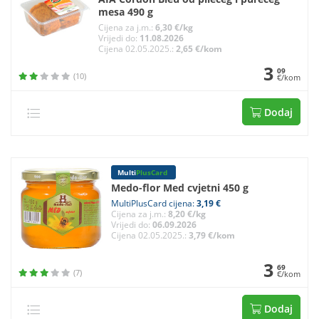
mesa 490 g
Cijena za j.m.:
6,30 €/kg
Vrijedi do:
11.08.2026
Cijena 02.05.2025.:
2,65 €/kom
3
09
(10)
€/kom
Dodaj
Multi
PlusCard
Medo-flor Med cvjetni 450 g
MultiPlusCard cijena:
3,19 €
Cijena za j.m.:
8,20 €/kg
Vrijedi do:
06.09.2026
Cijena 02.05.2025.:
3,79 €/kom
3
69
(7)
€/kom
Dodaj