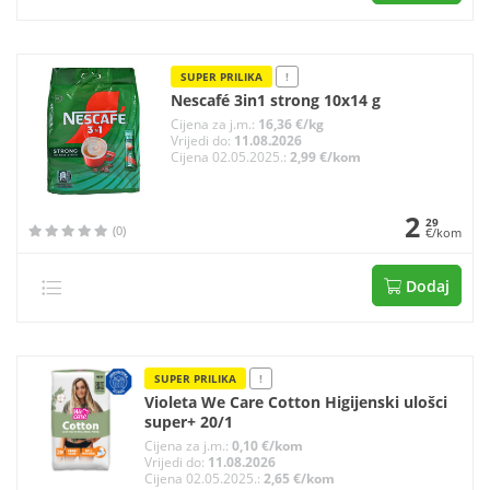
SUPER PRILIKA
!
Nescafé 3in1 strong 10x14 g
Cijena za j.m.:
16,36 €/kg
Vrijedi do:
11.08.2026
Cijena 02.05.2025.:
2,99 €/kom
2
29
(0)
€/kom
Dodaj
SUPER PRILIKA
!
Violeta We Care Cotton Higijenski ulošci
super+ 20/1
Cijena za j.m.:
0,10 €/kom
Vrijedi do:
11.08.2026
Cijena 02.05.2025.:
2,65 €/kom