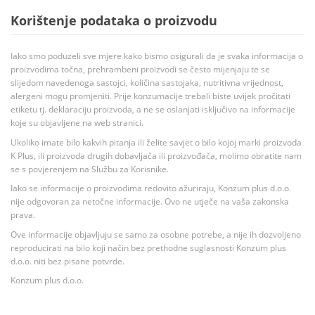
Korištenje podataka o proizvodu
Iako smo poduzeli sve mjere kako bismo osigurali da je svaka informacija o
proizvodima točna, prehrambeni proizvodi se često mijenjaju te se
slijedom navedenoga sastojci, količina sastojaka, nutritivna vrijednost,
alergeni mogu promjeniti. Prije konzumacije trebali biste uvijek pročitati
etiketu tj. deklaraciju proizvoda, a ne se oslanjati isključivo na informacije
koje su objavljene na web stranici.
Ukoliko imate bilo kakvih pitanja ili želite savjet o bilo kojoj marki proizvoda
K Plus, ili proizvoda drugih dobavljača ili proizvođača, molimo obratite nam
se s povjerenjem na Službu za Korisnike.
Iako se informacije o proizvodima redovito ažuriraju, Konzum plus d.o.o.
nije odgovoran za netočne informacije. Ovo ne utječe na vaša zakonska
prava.
Ove informacije objavljuju se samo za osobne potrebe, a nije ih dozvoljeno
reproducirati na bilo koji način bez prethodne suglasnosti Konzum plus
d.o.o. niti bez pisane potvrde.
Konzum plus d.o.o.