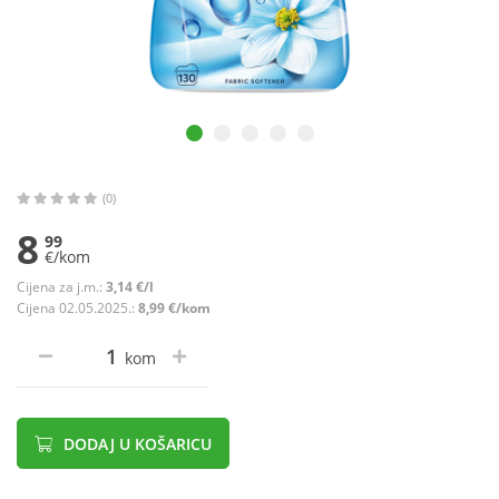
(0)
8
99
€/kom
Cijena za j.m.:
3,14 €/l
Cijena 02.05.2025.:
8,99 €/kom
kom
DODAJ U KOŠARICU