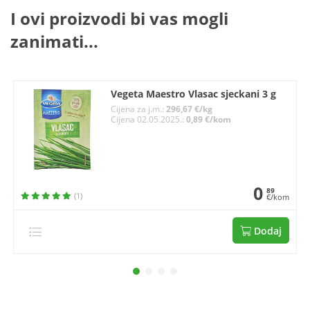
I ovi proizvodi bi vas mogli
zanimati...
Vegeta Maestro Vlasac sjeckani 3 g
Cijena za j.m.:
296,67 €/kg
Cijena 02.05.2025.:
0,89 €/kom
0
89
(1)
€/kom
Dodaj