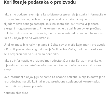
Korištenje podataka o proizvodu
Iako smo poduzeli sve mjere kako bismo osigurali da je svaka informacija o
proizvodima točna, prehrambeni proizvodi se često mijenjaju te se
slijedom navedenoga sastojci, količina sastojaka, nutritivna vrijednost,
alergeni mogu promjeniti. Prije konzumacije trebali biste uvijek pročitati
etiketu tj. deklaraciju proizvoda, a ne se oslanjati isključivo na informacije
koje su objavljene na web stranici.
Ukoliko imate bilo kakvih pitanja ili želite savjet o bilo kojoj marki proizvoda
K Plus, ili proizvoda drugih dobavljača ili proizvođača, molimo obratite nam
se s povjerenjem na Službu za Korisnike.
Iako se informacije o proizvodima redovito ažuriraju, Konzum plus d.o.o.
nije odgovoran za netočne informacije. Ovo ne utječe na vaša zakonska
prava.
Ove informacije objavljuju se samo za osobne potrebe, a nije ih dozvoljeno
reproducirati na bilo koji način bez prethodne suglasnosti Konzum plus
d.o.o. niti bez pisane potvrde.
Konzum plus d.o.o.