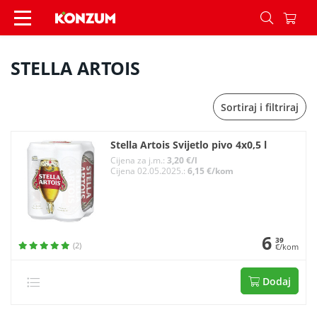
STELLA ARTOIS - Konzum
STELLA ARTOIS
Sortiraj i filtriraj
Stella Artois Svijetlo pivo 4x0,5 l
Cijena za j.m.:
3,20 €/l
Cijena 02.05.2025.:
6,15 €/kom
6
39
(2)
€/kom
Dodaj