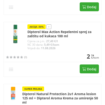
Dodaj
AKCIJA -50%
!
Dipterol Max Action Repelentni sprej za
zaštitu od kukaca 100 ml
Cijena za j.m.:
27,40 €/l
NC 30 dana:
5,49 €/kom
Vrijedi do:
11.08.2026
2
74
(0)
€/kom
Dodaj
SUPER PRILIKA
Dipterol Natural Protection 2u1 Aroma losion
125 ml + Dipterol Aroma Krema za umirenje 50
ml