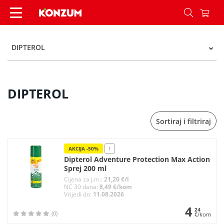
DIPTEROL - Konzum
DIPTEROL
DIPTEROL
Sortiraj i filtriraj
AKCIJA -50%
!
Dipterol Adventure Protection Max Action
Sprej 200 ml
Cijena za j.m.:
21,20 €/l
NC 30 dana:
8,49 €/kom
Vrijedi do:
11.08.2026
4
24
(0)
€/kom