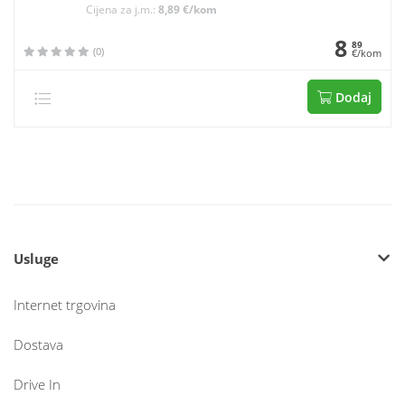
Cijena za j.m.:
8,89 €/kom
8
89
(0)
€/kom
Dodaj
Usluge
Internet trgovina
Dostava
Drive In