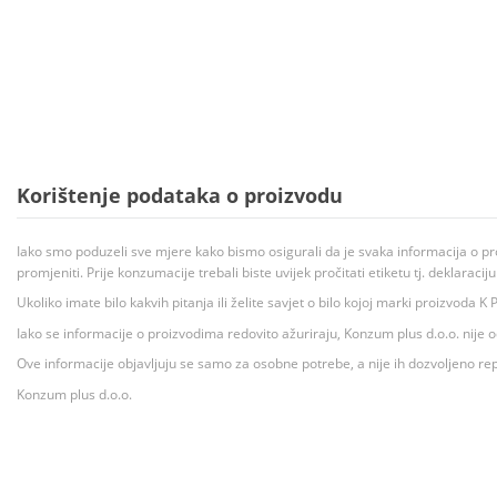
Korištenje podataka o proizvodu
Iako smo poduzeli sve mjere kako bismo osigurali da je svaka informacija o pr
promjeniti. Prije konzumacije trebali biste uvijek pročitati etiketu tj. deklaraci
Ukoliko imate bilo kakvih pitanja ili želite savjet o bilo kojoj marki proizvoda
Iako se informacije o proizvodima redovito ažuriraju, Konzum plus d.o.o. nije
Ove informacije objavljuju se samo za osobne potrebe, a nije ih dozvoljeno rep
Konzum plus d.o.o.