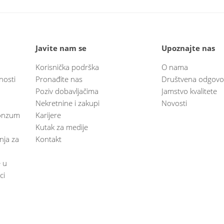
Javite nam se
Upoznajte nas
Korisnička podrška
O nama
nosti
Pronađite nas
Društvena odgovo
Poziv dobavljačima
Jamstvo kvalitete
Nekretnine i zakupi
Novosti
 Konzum
Karijere
Kutak za medije
anja za
Kontakt
e u
ci