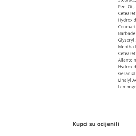
Peel Oil,
Cetearet
Hydroxide
Coumarin
Barbaden
Glyseryl
Mentha Pi
Ceteareth
Allantoi
Hydroxid
Geraniol
Linalyl A
Lemongra
Kupci su ocijenili