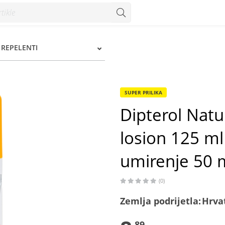
n 125 ml + Dipterol Aroma Krema za umirenje 50 ml - Konzum
I REPELENTI
SUPER PRILIKA
Dipterol Natu
losion 125 m
umirenje 50 
(0)
Zemlja podrijetla:
Hrva
89