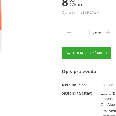
8
€/kom
Cijena za j.m.:
8,89 €/kom
kom
DODAJ U KOŠARICU
Opis proizvoda
Neto količina:
Losion: 
Sastojci / Sastav:
LOSION: 
Isononan
Oil, Aloe
Hydrogen
Stearate