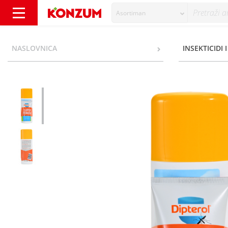
Asortiman
Dipterol Natural Protection 2u1 Aroma losio
NASLOVNICA
INSEKTICIDI 