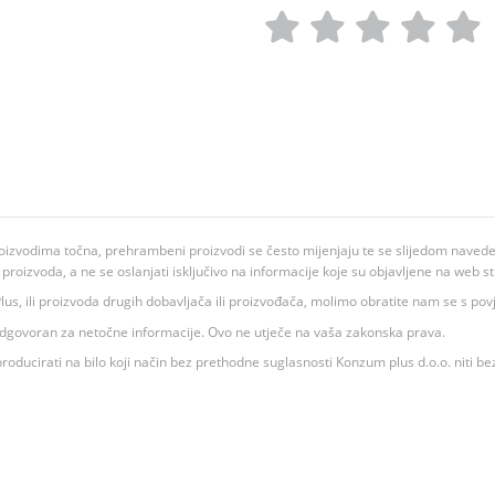
oizvodima točna, prehrambeni proizvodi se često mijenjaju te se slijedom navedeno
ju proizvoda, a ne se oslanjati isključivo na informacije koje su objavljene na web st
 K Plus, ili proizvoda drugih dobavljača ili proizvođača, molimo obratite nam se s p
 odgovoran za netočne informacije. Ovo ne utječe na vaša zakonska prava.
roducirati na bilo koji način bez prethodne suglasnosti Konzum plus d.o.o. niti be