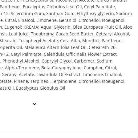
 Panthenol, Eucalyptus Globulus Leaf Oil, Cetyl Palmitate,
h-12, Sclerotium Gum, Xanthan Gum, Ethylhexylglycerin, Sodium
, Citral, Linalool, Limonene, Geraniol, Citronellol, Isoeugenol,
, Eugenol; KREMA: Aqua, Glycerin, Olea Europaea Fruit Oil, Aloe
sis Leaf Juice, Theobroma Cacao Seed Butter, Cetearyl Alcohol,
 Stearate, Tocopheryl Acetate, Cera Alba, Menthol, Panthenol,
perita Oil, Melaleuca Alternifolia Leaf Oil, Ceteareth-20,
-12, Cetyl Palmitate, Calendula Officinalis Flower Extract,
n, Phenethyl Alcohol, Caprylyl Glycol, Carbomer, Sodium
e, Alpha-Terpinene, Beta-Caryophyllene, Camphor, Citral,
, Geranyl Acetate, Lavandula Oil/Extract, Limonene, Linalool,
cetate, Pinene, Terpineol, Terpinolene, Citronellol, Isoeugenol,
ss Oil, Eucalyptus Globulus Oil