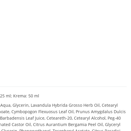
125 ml; Krema: 50 ml
Aqua, Glycerin, Lavandula Hybrida Grosso Herb Oil, Cetearyl
oate, Cymbopogon Flexuosus Leaf Oil, Prunus Amygdalus Dulcis
 Barbadensis Leaf Juice, Ceteareth-20, Cetearyl Alcohol, Peg-40
ated Castor Oil, Citrus Aurantium Bergamia Peel Oil, Glyceryl
, Glycerin, Phenoxyethanol, Tocopheryl Acetate, Citrus Paradisi