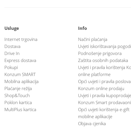
Usluge
Info
Internet trgovina
Načini plaćanja
Dostava
Uvjeti iskorištavanja pogod
Drive In
Podnošenje prigovora
Express dostava
Zaštita osobnih podataka
Pokupi
Uvjeti i pravila korištenja
Konzum SMART
online platforme
Mobilna aplikacija
Opći uvjeti i pravila poslov
Plaćanje režija
Konzum online prodaju
Shop&Touch
Uvjeti i pravila kupoprodaj
Poklon kartica
Konzum Smart prodavaoni
MultiPlus kartica
Opći uvjeti korištenja e-gift
mobilne aplikacije
Objava cjenika