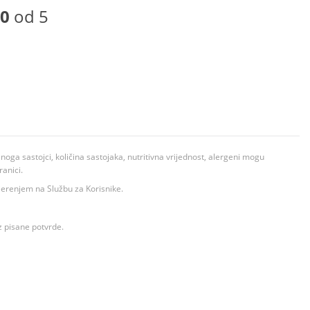
0
od 5
ga sastojci, količina sastojaka, nutritivna vrijednost, alergeni mogu
ranici.
ovjerenjem na Službu za Korisnike.
z pisane potvrde.