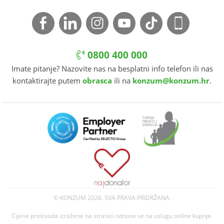
0800 400 000
Imate pitanje? Nazovite nas na besplatni info telefon ili nas
kontaktirajte putem
obrasca
ili na
konzum@konzum.hr
.
© KONZUM
2026. SVA PRAVA PRIDRŽANA.
Cijene proizvoda izražene na stranici odnose se na uslugu online kupnje.