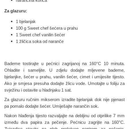
narančina korica
Za glazuru:
1 bjelanjak
100 g Sweet chef šećera u prahu
1 Sweet chef vanilin šećer
1 žličica soka od naranče
Bademe tostirajte u pećnici zagrijanoj na 160°C 10 minuta.
Ohladite i sameljite. U zdjelu dodajte mljevene bademe,
bjelanjke, šećer u prahu, vanilin šećer, cimet i umijesite tijesto.
Ako je smjesa presuha dodajte žlicu vode. Umotajte u foliju za
svježinu i ostavite u hladnjaku 1 sat.
Za glazuru ručnim mikserom izradite bjelanjak dok nije pjenast
pa pomalo dodajte šećer. Umiješajte narančin sok.
Nakon hlađenja tijesto razvaljajte na debljinu od otprilike 7 mm
između dva papira za pečenje. Pećnicu zagrijte na 160°C.
Zvjezdice stavite na pleh prekriven papirom za pečenje,