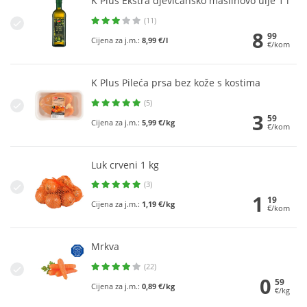
K Plus Ekstra djevičansko maslinovo ulje 1 l
(11)
8
99
Cijena za j.m.:
8,99 €/l
€/kom
K Plus Pileća prsa bez kože s kostima
(5)
3
59
Cijena za j.m.:
5,99 €/kg
€/kom
Luk crveni 1 kg
(3)
1
19
Cijena za j.m.:
1,19 €/kg
€/kom
Mrkva
(22)
0
59
Cijena za j.m.:
0,89 €/kg
€/kg