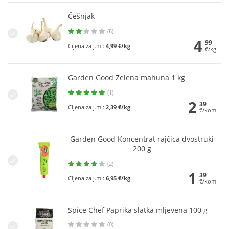
Češnjak
(8)
4
99
Cijena za j.m.:
4,99 €/kg
€/kg
Garden Good Zelena mahuna 1 kg
(1)
2
39
Cijena za j.m.:
2,39 €/kg
€/kom
Garden Good Koncentrat rajčica dvostruki
200 g
(2)
1
39
Cijena za j.m.:
6,95 €/kg
€/kom
Spice Chef Paprika slatka mljevena 100 g
(0)