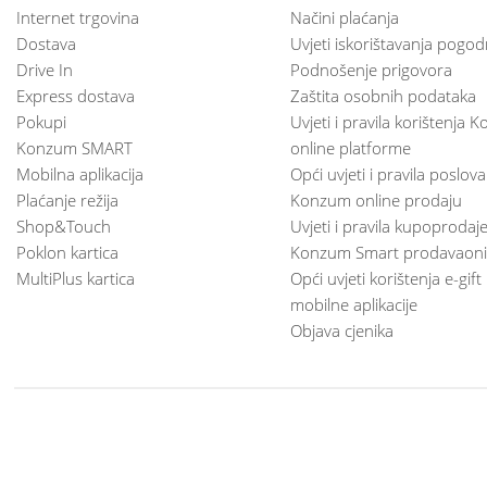
Internet trgovina
Načini plaćanja
Dostava
Uvjeti iskorištavanja pogod
Drive In
Podnošenje prigovora
Express dostava
Zaštita osobnih podataka
Pokupi
Uvjeti i pravila korištenja
Konzum SMART
online platforme
Mobilna aplikacija
Opći uvjeti i pravila poslov
Plaćanje režija
Konzum online prodaju
Shop&Touch
Uvjeti i pravila kupoprodaj
Poklon kartica
Konzum Smart prodavaoni
MultiPlus kartica
Opći uvjeti korištenja e-gift
mobilne aplikacije
Objava cjenika