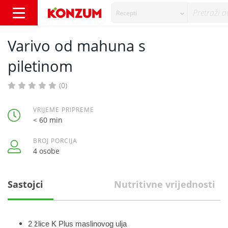
Recepti
Varivo od mahuna s piletinom - Recepti - K
Varivo od mahuna s
piletinom
(0)
VRIJEME PRIPREME
< 60 min
BROJ PORCIJA
4 osobe
Sastojci
Nutritivne vrijednosti
2 žlice K Plus maslinovog ulja