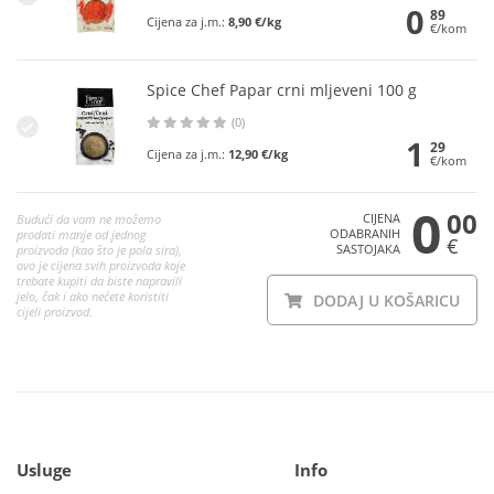
0
89
Cijena za j.m.:
8,90 €/kg
€/kom
Spice Chef Papar crni mljeveni 100 g
(0)
1
29
Cijena za j.m.:
12,90 €/kg
€/kom
0
00
CIJENA
Budući da vam ne možemo
ODABRANIH
prodati manje od jednog
€
SASTOJAKA
proizvoda (kao što je pola sira),
ovo je cijena svih proizvoda koje
trebate kupiti da biste napravili
jelo, čak i ako nećete koristiti
DODAJ U KOŠARICU
cijeli proizvod.
Usluge
Info