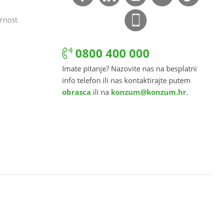
rnost
0800 400 000
Imate pitanje? Nazovite nas na besplatni
info telefon ili nas kontaktirajte putem
obrasca
ili na
konzum@konzum.hr
.