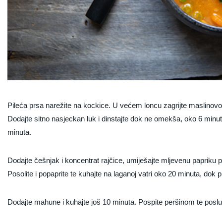
Pileća prsa narežite na kockice. U većem loncu zagrijte maslinovo ul
Dodajte sitno nasjeckan luk i dinstajte dok ne omekša, oko 6 minut
minuta.
Dodajte češnjak i koncentrat rajčice, umiješajte mljevenu papriku p
Posolite i popaprite te kuhajte na laganoj vatri oko 20 minuta, dok 
Dodajte mahune i kuhajte još 10 minuta. Pospite peršinom te posluž