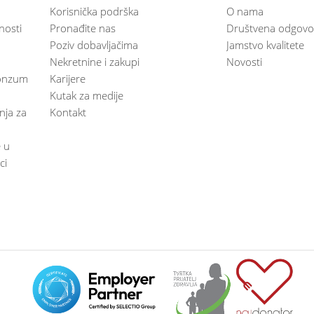
Korisnička podrška
O nama
nosti
Pronađite nas
Društvena odgovo
Poziv dobavljačima
Jamstvo kvalitete
Nekretnine i zakupi
Novosti
 Konzum
Karijere
Kutak za medije
anja za
Kontakt
e u
ci