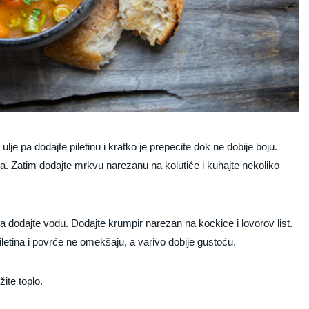
je pa dodajte piletinu i kratko je prepecite dok ne dobije boju.
a. Zatim dodajte mrkvu narezanu na kolutiće i kuhajte nekoliko
a dodajte vodu. Dodajte krumpir narezan na kockice i lovorov list.
piletina i povrće ne omekšaju, a varivo dobije gustoću.
ite toplo.