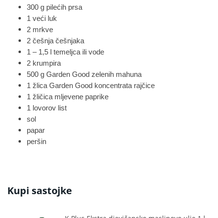
300 g pilećih prsa
1 veći luk
2 mrkve
2 češnja češnjaka
1 – 1,5 l temeljca ili vode
2 krumpira
500 g Garden Good zelenih mahuna
1 žlica Garden Good koncentrata rajčice
1 žličica mljevene paprike
1 lovorov list
sol
papar
peršin
Kupi sastojke