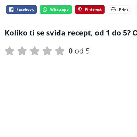
Facebook
Whatsapp
Pinterest
Print
Koliko ti se sviđa recept, od 1 do 5? O
0
od 5