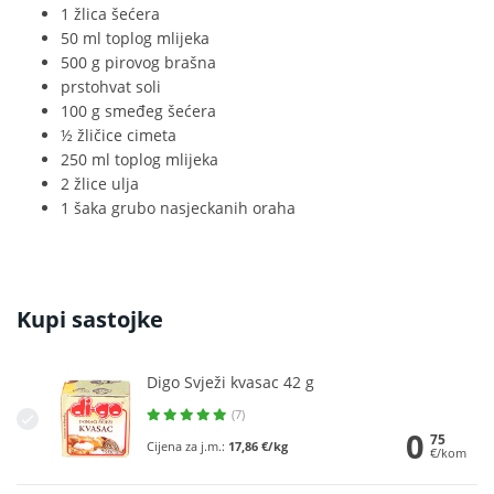
1 žlica šećera
50 ml toplog mlijeka
500 g pirovog brašna
prstohvat soli
100 g smeđeg šećera
½ žličice cimeta
250 ml toplog mlijeka
2 žlice ulja
1 šaka grubo nasjeckanih oraha
Kupi sastojke
Digo Svježi kvasac 42 g
(7)
0
75
Cijena za j.m.:
17,86 €/kg
€/kom