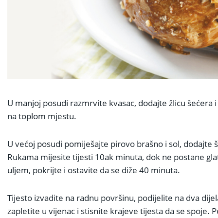
U manjoj posudi razmrvite kvasac, dodajte žlicu šećera i
na toplom mjestu.
U većoj posudi pomiješajte pirovo brašno i sol, dodajte še
Rukama mijesite tijesti 10ak minuta, dok ne postane glat
uljem, pokrijte i ostavite da se diže 40 minuta.
Tijesto izvadite na radnu površinu, podijelite na dva dije
zapletite u vijenac i stisnite krajeve tijesta da se spoje. 