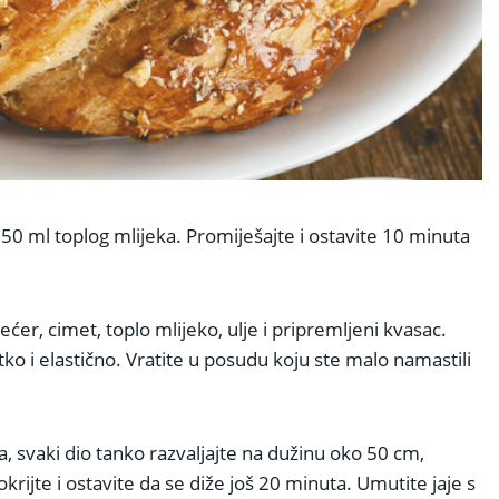
 50 ml toplog mlijeka. Promiješajte i ostavite 10 minuta
ćer, cimet, toplo mlijeko, ulje i pripremljeni kvasac.
ko i elastično. Vratite u posudu koju ste malo namastili
la, svaki dio tanko razvaljajte na dužinu oko 50 cm,
Pokrijte i ostavite da se diže još 20 minuta. Umutite jaje s