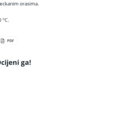
jeckanim orasima.
0 °C.
PDF
cijeni ga!