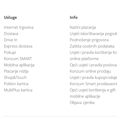
Usluge
Info
Internet trgovina
Načini plaćanja
Dostava
Uvjeti iskorištavanja pogod
Drive In
Podnošenje prigovora
Express dostava
Zaštita osobnih podataka
Pokupi
Uvjeti i pravila korištenja
Konzum SMART
online platforme
Mobilna aplikacija
Opći uvjeti i pravila poslov
Plaćanje režija
Konzum online prodaju
Shop&Touch
Uvjeti i pravila kupoprodaj
Poklon kartica
Konzum Smart prodavaoni
MultiPlus kartica
Opći uvjeti korištenja e-gift
mobilne aplikacije
Objava cjenika