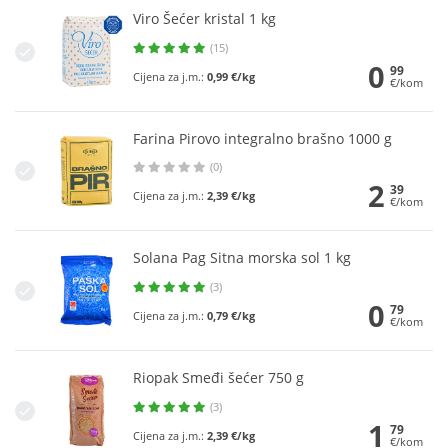
Viro Šećer kristal 1 kg
(15)
0
99
Cijena za j.m.:
0,99 €/kg
€/kom
Farina Pirovo integralno brašno 1000 g
(0)
2
39
Cijena za j.m.:
2,39 €/kg
€/kom
Solana Pag Sitna morska sol 1 kg
(3)
0
79
Cijena za j.m.:
0,79 €/kg
€/kom
Riopak Smeđi šećer 750 g
(3)
1
79
Cijena za j.m.:
2,39 €/kg
€/kom