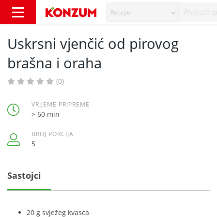
Recepti
Uskrsni vjenčić od pirovog brašna i oraha - 
Uskrsni vjenčić od pirovog
brašna i oraha
(0)
VRIJEME PRIPREME
> 60 min
BROJ PORCIJA
5
Sastojci
20 g svježeg kvasca