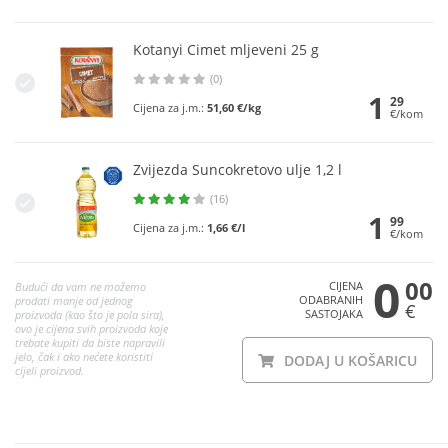
Kotanyi Cimet mljeveni 25 g
(0)
1
29
Cijena za j.m.:
51,60 €/kg
€/kom
Zvijezda Suncokretovo ulje 1,2 l
(16)
1
99
Cijena za j.m.:
1,66 €/l
€/kom
0
00
CIJENA
Budući da vam ne možemo
ODABRANIH
prodati manje od jednog
€
SASTOJAKA
proizvoda (kao što je pola sira),
ovo je cijena svih proizvoda koje
trebate kupiti da biste napravili
jelo, čak i ako nećete koristiti
DODAJ U KOŠARICU
cijeli proizvod.