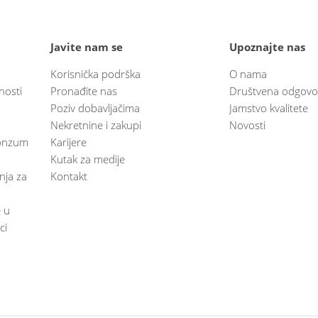
Javite nam se
Upoznajte nas
Korisnička podrška
O nama
nosti
Pronađite nas
Društvena odgovo
Poziv dobavljačima
Jamstvo kvalitete
Nekretnine i zakupi
Novosti
 Konzum
Karijere
Kutak za medije
anja za
Kontakt
e u
ci