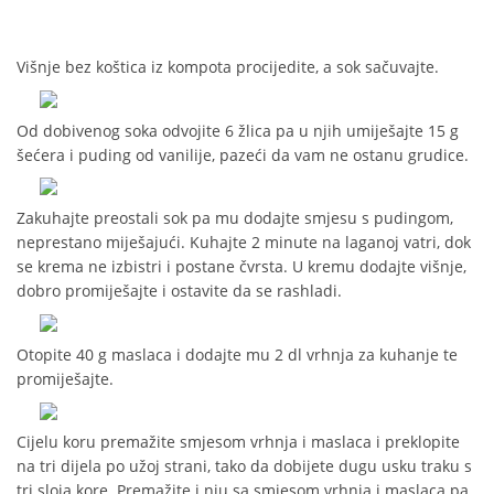
Višnje bez koštica iz kompota procijedite, a sok sačuvajte.
Od dobivenog soka odvojite 6 žlica pa u njih umiješajte 15 g
šećera i puding od vanilije, pazeći da vam ne ostanu grudice.
Zakuhajte preostali sok pa mu dodajte smjesu s pudingom,
neprestano miješajući. Kuhajte 2 minute na laganoj vatri, dok
se krema ne izbistri i postane čvrsta. U kremu dodajte višnje,
dobro promiješajte i ostavite da se rashladi.
Otopite 40 g maslaca i dodajte mu 2 dl vrhnja za kuhanje te
promiješajte.
Cijelu koru premažite smjesom vrhnja i maslaca i preklopite
na tri dijela po užoj strani, tako da dobijete dugu usku traku s
tri sloja kore. Premažite i nju sa smjesom vrhnja i maslaca pa