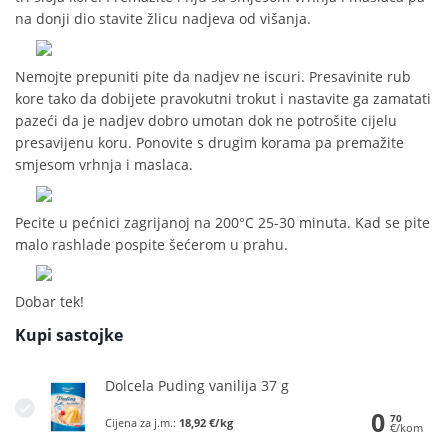
na donji dio stavite žlicu nadjeva od višanja.
Nemojte prepuniti pite da nadjev ne iscuri. Presavinite rub
kore tako da dobijete pravokutni trokut i nastavite ga zamatati
pazeći da je nadjev dobro umotan dok ne potrošite cijelu
presavijenu koru. Ponovite s drugim korama pa premažite
smjesom vrhnja i maslaca.
Pecite u pećnici zagrijanoj na 200°C 25-30 minuta. Kad se pite
malo rashlade pospite šećerom u prahu.
Dobar tek!
Kupi sastojke
Dolcela Puding vanilija 37 g
0
70
Cijena za j.m.:
18,92 €/kg
€/kom