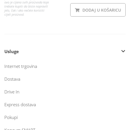
ovo je cijena svih proizvoda koje
trebate kupiti da biste napravili
DODAJ U KOŠARICU
jelo, čak i ako nećete koristiti
cijeli proizvod.
Usluge
Internet trgovina
Dostava
Drive In
Express dostava
Pokupi