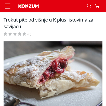
Trokut pite od višnje u K plus listovima za savija
Trokut pite od višnje u K plus listovima za
savijaču
(0)