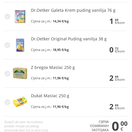
Dr.Oetker Galeta Krem puding vanilija 76 g
1
09
Cijena za j.m.:
14,34 €/kg
€/kom
Dr.Oetker Original Puding vanilija 38 g
0
72
Cijena za j.m.:
18,95 €/kg
€/kom
Z bregov Maslac 250 g
2
99
Cijena za j.m.:
11,96 €/kg
€/kom
Dukat Maslac 250 g
2
99
Cijena za j.m.:
11,96 €/kg
€/kom
0
CIJENA
00
Budući da vam ne možemo
ODABRANIH
prodati manje od jednog
€
SASTOJAKA
proizvoda (kao što je pola sira),