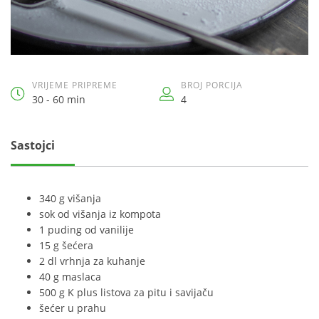
VRIJEME PRIPREME
BROJ PORCIJA
30 - 60 min
4
Sastojci
340 g višanja
sok od višanja iz kompota
1 puding od vanilije
15 g šećera
2 dl vrhnja za kuhanje
40 g maslaca
500 g K plus listova za pitu i savijaču
šećer u prahu