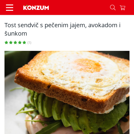
Tost sendvič s pečenim jajem, avokadom i šunko
Tost sendvič s pečenim jajem, avokadom i
šunkom
(1)