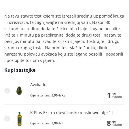
Na tavu stavite tost kojem ste izrezali sredinu uz pomoć kruga
ili izrezivača, te zagrijavajte na srednjoj vatri. Nakon 30
sekundi u sredinu dodajte žličicu ulja i jaje. Lagano posolite.
Pržite 1 minutu pa preokrenite, dodajte drugi tost i nastavite
peći još minutu pa izvadite krišku s jajem. Tostirajte i drugu
stranu drugog tosta. Na puni tost slažite šunku, rikulu,
narezanu polovicu avokada koju ste lagano posolili i popaprili
i poklopite tostom s jajem.
Kupi sastojke
Avokado
1
19
Cijena za j.m.:
5,95 €/kg
€/kom
K Plus Ekstra djevičansko maslinovo ulje 1 l
8
99
Cijena za j.m.:
8,99 €/l
€/kom