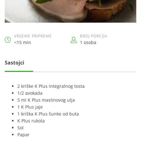
VRIJEME PRIPREME
BROJ PORCIJA
<15 min
1 osoba
Sastojci
2 kriške K Plus integralnog tosta
1/2 avokada
5 ml K Plus maslinovog ulja
1 K Plus jaje
1 kriška K Plus šunke od buta
K Plus rukola
Sol
Papar