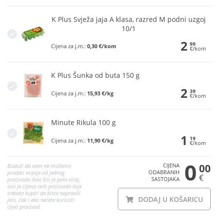
K Plus Svježa jaja A klasa, razred M podni uzgoj
10/1
2
99
Cijena za j.m.:
0,30 €/kom
€/kom
K Plus Šunka od buta 150 g
2
39
Cijena za j.m.:
15,93 €/kg
€/kom
Minute Rikula 100 g
1
19
Cijena za j.m.:
11,90 €/kg
€/kom
0
CIJENA
00
Budući da vam ne možemo
ODABRANIH
prodati manje od jednog
€
SASTOJAKA
proizvoda (kao što je pola sira),
ovo je cijena svih proizvoda koje
trebate kupiti da biste napravili
DODAJ U KOŠARICU
jelo, čak i ako nećete koristiti
cijeli proizvod.