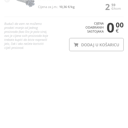
2
59
Cijena za j.m.:
10,36 €/kg
€/kom
0
00
CIJENA
Budući da vam ne možemo
ODABRANIH
prodati manje od jednog
€
SASTOJAKA
proizvoda (kao što je pola sira),
ovo je cijena svih proizvoda koje
trebate kupiti da biste napravili
jelo, čak i ako nećete koristiti
DODAJ U KOŠARICU
cijeli proizvod.