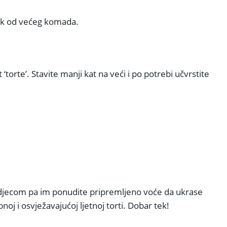
ljak od većeg komada.
orte’. Stavite manji kat na veći i po potrebi učvrstite
 s djecom pa im ponudite pripremljeno voće da ukrase
bnoj i osvježavajućoj ljetnoj torti. Dobar tek!