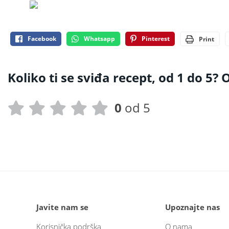
Facebook
Whatsapp
Pinterest
Print
Koliko ti se sviđa recept, od 1 do 5? O
0
od 5
Javite nam se
Upoznajte nas
Korisnička podrška
O nama