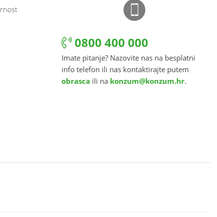
rnost
0800 400 000
Imate pitanje? Nazovite nas na besplatni
info telefon ili nas kontaktirajte putem
obrasca
ili na
konzum@konzum.hr
.