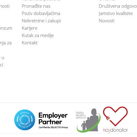
nosti
Pronađite nas
Društvena odgovo
Poziv dobavljačima
Jamstvo kvalitete
Nekretnine i zakupi
Novosti
 Konzum
Karijere
Kutak za medije
anja za
Kontakt
e u
ci