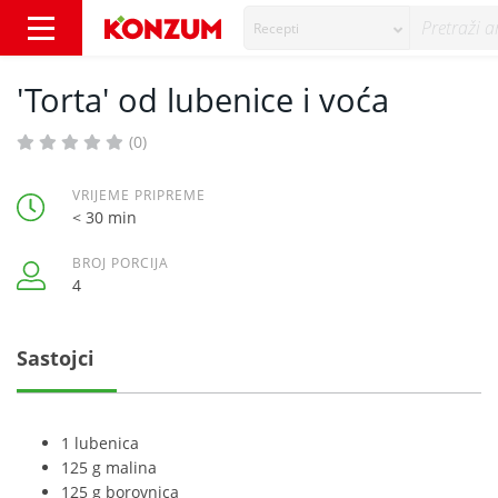
Recepti
'Torta' od lubenice i voća - Recepti - Konzum
'Torta' od lubenice i voća
(0)
VRIJEME PRIPREME
< 30 min
BROJ PORCIJA
4
Sastojci
1 lubenica
125 g malina
125 g borovnica