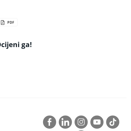
PDF
cijeni ga!