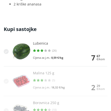
2 kriške ananasa
Kupi sastojke
Lubenica
(26)
7
67
Cijena za j.m.:
0,59 €/kg
€/kom
Malina 125 g
(5)
2
29
Cijena za j.m.:
18,32 €/kg
€/kom
Borovnica 250 g
(10)