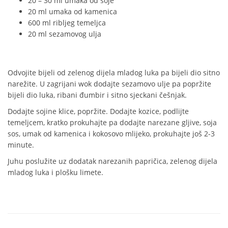
20 – 30 ml umaka od soje
20 ml umaka od kamenica
600 ml ribljeg temeljca
20 ml sezamovog ulja
Odvojite bijeli od zelenog dijela mladog luka pa bijeli dio sitno
narežite. U zagrijani wok dodajte sezamovo ulje pa popržite
bijeli dio luka, ribani đumbir i sitno sjeckani češnjak.
Dodajte sojine klice, popržite. Dodajte kozice, podlijte
temeljcem, kratko prokuhajte pa dodajte narezane gljive, soja
sos, umak od kamenica i kokosovo mlijeko, prokuhajte još 2-3
minute.
Juhu poslužite uz dodatak narezanih papričica, zelenog dijela
mladog luka i plošku limete.