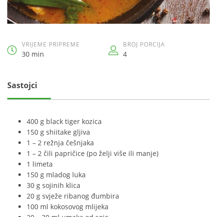
VRIJEME PRIPREME
BROJ PORCIJA
30 min
4
Sastojci
400 g black tiger kozica
150 g shiitake gljiva
1 – 2 režnja češnjaka
1 – 2 čili papričice (po želji više ili manje)
1 limeta
150 g mladog luka
30 g sojinih klica
20 g svježe ribanog đumbira
100 ml kokosovog mlijeka