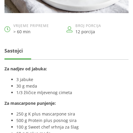
VRIJEME PRIPREME
BROJ PORCIJA
> 60 min
12 porcija
Sastojci
Za nadjev od jabuka:
3 jabuke
30 g meda
1/3 žličice mljevenog cimeta
Za mascarpone punjenje:
250 g K plus mascarpone sira
500 g Protein plus posnog sira
100 g Sweet chef vrhnja za šlag