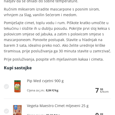
nadjev da se ohladi do sobne temperature.
Ručnim mikserom izradite mascarpone s posnim sirom,
vrhnjem za šlag, vanilin šećerom i medom.
Pomiješajte cimet, toplu vodu i rum. Piškote kratko umočite u
tekućinu i složite ih u dublju posudu. Pokrijte prvi sloj keksa s
polovicom smjese od jabuka, a zatim s polovicom smjese s
mascarponeom. Ponovite postupak. Stavite u hladnjak na
barem 3 sata, idealno preko noći. Ako želite urednije kriške
tiramisua, prije posluživanja ga 30 minuta stavite u zamrzivač.
Prije posluživanja, pospite vrh mješavinom kakaa i cimeta.
Kupi sastojke
Pip Med cvjetni 900 g
7
96
Cijena za j.m.:
8,84 €/kg
€/kom
Vegeta Maestro Cimet mljeveni 25 g
0
99