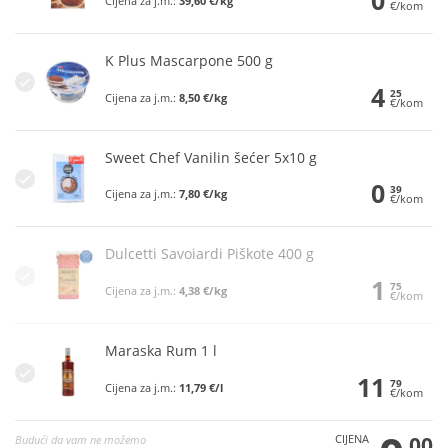
Cijena za j.m.:
39,60 €/kg
€/kom
K Plus Mascarpone 500 g
4
25
Cijena za j.m.:
8,50 €/kg
€/kom
Sweet Chef Vanilin šećer 5x10 g
0
39
Cijena za j.m.:
7,80 €/kg
€/kom
Dulcetti Savoiardi Piškote 400 g
1
75
Cijena za j.m.:
4,38 €/kg
€/kom
Maraska Rum 1 l
11
79
Cijena za j.m.:
11,79 €/l
€/kom
CIJENA
00
Budući da vam ne možemo