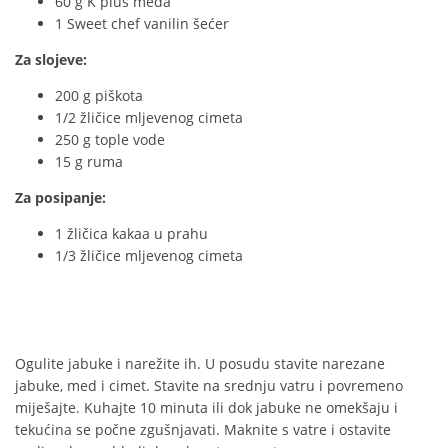
60 g K plus meda
1 Sweet chef vanilin šećer
Za slojeve:
200 g piškota
1/2 žličice mljevenog cimeta
250 g tople vode
15 g ruma
Za posipanje:
1 žličica kakaa u prahu
1/3 žličice mljevenog cimeta
Ogulite jabuke i narežite ih. U posudu stavite narezane
jabuke, med i cimet. Stavite na srednju vatru i povremeno
miješajte. Kuhajte 10 minuta ili dok jabuke ne omekšaju i
tekućina se počne zgušnjavati. Maknite s vatre i ostavite