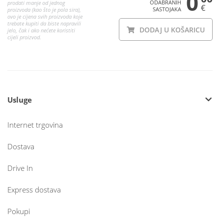
0
ODABRANIH
prodati manje od jednog
€
SASTOJAKA
proizvoda (kao što je pola sira),
ovo je cijena svih proizvoda koje
trebate kupiti da biste napravili
DODAJ U KOŠARICU
jelo, čak i ako nećete koristiti
cijeli proizvod.
Usluge
Internet trgovina
Dostava
Drive In
Express dostava
Pokupi