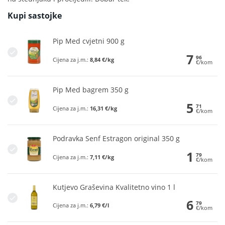
Kupi sastojke
Pip Med cvjetni 900 g
7
96
Cijena za j.m.:
8,84 €/kg
€/kom
Pip Med bagrem 350 g
5
71
Cijena za j.m.:
16,31 €/kg
€/kom
Podravka Senf Estragon original 350 g
1
79
Cijena za j.m.:
7,11 €/kg
€/kom
Kutjevo Graševina Kvalitetno vino 1 l
6
79
Cijena za j.m.:
6,79 €/l
€/kom