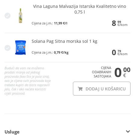
Vina Laguna Malvazija Istarska Kvalitetno vino
0,75 l
8
99
Cijena za j.m.:
11,99 €/l
€/kom
Solana Pag Sitna morska sol 1 kg
0
79
Cijena za j.m.:
0,79 €/kg
€/kom
0
CIJENA
00
Budući da vam ne možemo
ODABRANIH
prodati manje od jednog
€
SASTOJAKA
proizvoda (kao što je pola sira),
ovo je cijena svih proizvoda koje
trebate kupiti da biste napravili
DODAJ U KOŠARICU
jelo, čak i ako nećete koristiti
cijeli proizvod.
Usluge