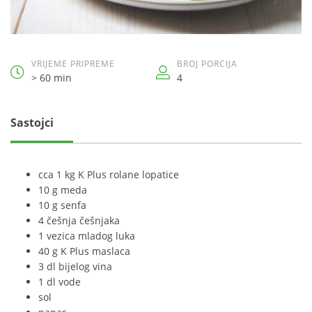
VRIJEME PRIPREME
BROJ PORCIJA
> 60 min
4
Sastojci
cca 1 kg K Plus rolane lopatice
10 g meda
10 g senfa
4 češnja češnjaka
1 vezica mladog luka
40 g K Plus maslaca
3 dl bijelog vina
1 dl vode
sol