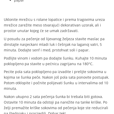
papar
Uklonite mrežicu s rolane lopatice i prema tragovima ureza
mrežice zarežite meso stvarajući dekorativan uzorak, ali i
prostor unutar kojeg će se umak zadržavati.
U posudu za pečenje od lijevanog željeza stavite maslac pa
dinstajte nasjeckani mladi luk i češnjak na laganoj vatri, 5
minuta. Dodajte senf i med, prstohvat soli i papar.
Podlijte vinom i vodom pa dodajte šunku. Kuhajte 10 minuta
poklopljeno pa stavite u pećnicu zagrijanu na 180°C.
Pecite pola sata poklopljeno pa izvadite i prelijte sokovima u
kojima se šunka peče. Nakon još pola sata ponovite postupak.
Potom otklopite i počnite polijevati šunku u intervalima od 10
minuta.
Nakon ukupno 2 sata pečenja šunka bi trebala biti gotova.
Ostavite 10 minuta da odstoji pa narežite na tanke kriške. Po
želji premažite kriške sokovima od pečenja koje ste reducirali
na štednjaku i procijedili. Dobar tek!