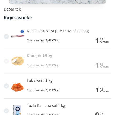
Dobar tek!
Kupi sastojke
K Plus Listovi za pite i savijače 500 g
1
23
Cijena za j.m.:
2,46 €/kg
€/kom
Krumpir 1,5 kg
1
69
Cijena za j.m.:
1,13 €/kg
€/kom
Luk crveni 1 kg
1
19
Cijena za j.m.:
1,19 €/kg
€/kom
Tuzla Kamena sol 1 kg
0
79
Cijena za j.m.:
0,79 €/kg