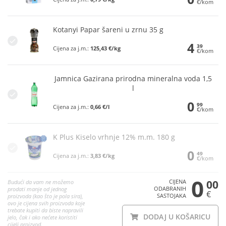
€/kom
Kotanyi Papar šareni u zrnu 35 g
4
39
Cijena za j.m.:
125,43 €/kg
€/kom
Jamnica Gazirana prirodna mineralna voda 1,5
l
0
99
Cijena za j.m.:
0,66 €/l
€/kom
K Plus Kiselo vrhnje 12% m.m. 180 g
0
49
Cijena za j.m.:
3,83 €/kg
€/kom
0
CIJENA
00
Budući da vam ne možemo
ODABRANIH
prodati manje od jednog
€
SASTOJAKA
proizvoda (kao što je pola sira),
ovo je cijena svih proizvoda koje
trebate kupiti da biste napravili
DODAJ U KOŠARICU
jelo, čak i ako nećete koristiti
cijeli proizvod.