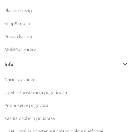
Plaćanje režija
Shop&Touch
Poklon kartica
MultiPlus kartica
Info
Načini plaćanja
Uvjeti iskorištavanja pogodnosti
Podnošenje prigovora
Zaštita osobnih podataka
Uvjeti i pravila korištenja Konzum online platforme