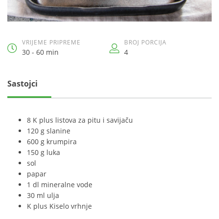
VRIJEME PRIPREME
BROJ PORCIJA
30 - 60 min
4
Sastojci
8 K plus listova za pitu i savijaču
120 g slanine
600 g krumpira
150 g luka
sol
papar
1 dl mineralne vode
30 ml ulja
K plus Kiselo vrhnje