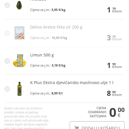
1
19
Cijena za j.m.:
5,95 €/kg
€/kom
Deliso Aretos Feta sir 200 g
3
29
Cijena za j.m.:
16,45 €/kg
€/kom
Limun 500 g
1
59
Cijena za j.m.:
3,18 €/kg
€/kom
K Plus Ekstra djevičansko maslinovo ulje 1 l
8
99
Cijena za j.m.:
8,99 €/l
€/kom
0
CIJENA
00
Budući da vam ne možemo
ODABRANIH
prodati manje od jednog
€
SASTOJAKA
proizvoda (kao što je pola sira),
ovo je cijena svih proizvoda koje
trebate kupiti da biste napravili
DODAJ U KOŠARICU
jelo, čak i ako nećete koristiti