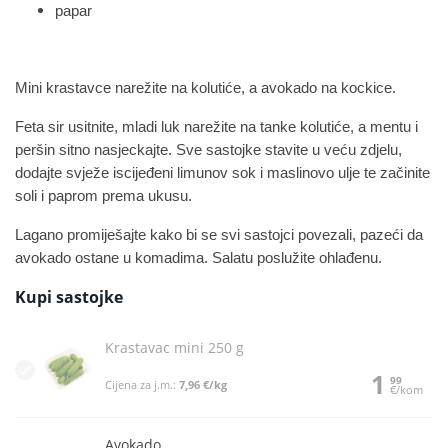
papar
Mini krastavce narežite na kolutiće, a avokado na kockice.
Feta sir usitnite, mladi luk narežite na tanke kolutiće, a mentu i
peršin sitno nasjeckajte. Sve sastojke stavite u veću zdjelu,
dodajte svježe iscijeđeni limunov sok i maslinovo ulje te začinite
soli i paprom prema ukusu.
Lagano promiješajte kako bi se svi sastojci povezali, pazeći da
avokado ostane u komadima. Salatu poslužite ohlađenu.
Kupi sastojke
Krastavac mini 250 g
1
99
Cijena za j.m.:
7,96 €/kg
€/kom
Avokado