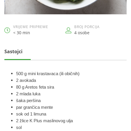
VRIJEME PRIPREME
BROJ PORCIJA
< 30 min
4 osobe
Sastojci
500 g mini krastavaca (ili običnih)
2 avokada
80 g Aretos feta sira
2 mlada luka
šaka peršina
par grančica mente
sok od 1 limuna
2 žlice K Plus maslinovog ulja
sol