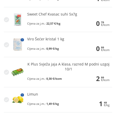
Sweet Chef Kvasac suhi 5x7g
0
79
Cijena za j.m.:
22,57 €/kg
€/kom
Viro Šećer kristal 1 kg
0
99
Cijena za j.m.:
0,99 €/kg
€/kom
K Plus Svježa jaja A klasa, razred M podni uzgoj
10/1
2
99
Cijena za j.m.:
0,30 €/kom
€/kom
Limun
1
49
Cijena za j.m.:
1,49 €/kg
€/kg