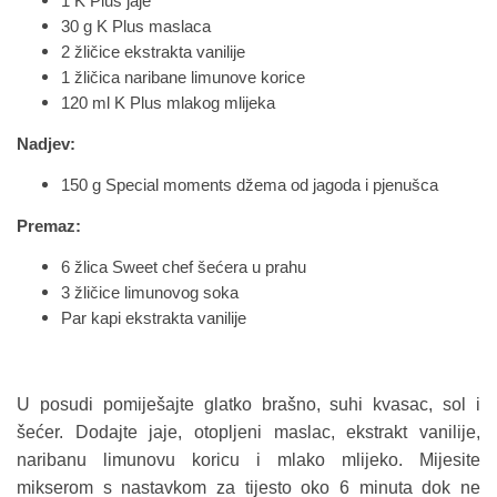
1 K Plus jaje
30 g K Plus maslaca
2 žličice ekstrakta vanilije
1 žličica naribane limunove korice
120 ml K Plus mlakog mlijeka
Nadjev:
150 g Special moments džema od jagoda i pjenušca
Premaz:
6 žlica Sweet chef šećera u prahu
3 žličice limunovog soka
Par kapi ekstrakta vanilije
U posudi pomiješajte glatko brašno, suhi kvasac, sol i
šećer. Dodajte jaje, otopljeni maslac, ekstrakt vanilije,
naribanu limunovu koricu i mlako mlijeko. Mijesite
mikserom s nastavkom za tijesto oko 6 minuta dok ne