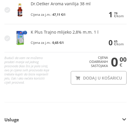
Dr.Oetker Aroma vanilija 38 ml
1
79
Cijena za j.m.:
47,11 €/l
€/kom
K Plus Trajno mlijeko 2,8% m.m. 1 l
0
65
Cijena za j.m.:
0,65 €/l
€/kom
0
CIJENA
00
Budući da vam ne možemo
ODABRANIH
prodati manje od jednog
€
SASTOJAKA
proizvoda (kao što je pola sira),
ovo je cijena svih proizvoda koje
trebate kupiti da biste napravili
DODAJ U KOŠARICU
jelo, čak i ako nećete koristiti
cijeli proizvod.
Usluge