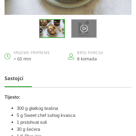
VRIJEME PRIPREME
BROJ PORCIJA
> 60 min
8 komada
Sastojci
Tijesto:
300 g glatkog brašna
5 g Sweet chef suhog kvasca
1 prstohvat soli
30 g šećera