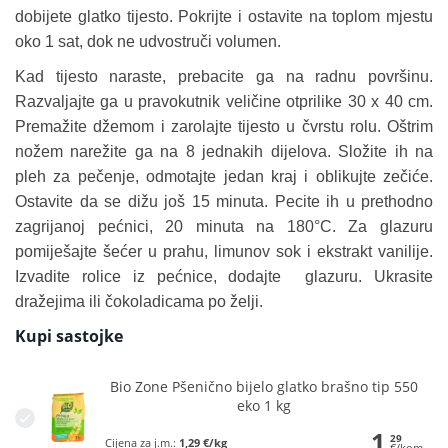
dobijete glatko tijesto. Pokrijte i ostavite na toplom mjestu
oko 1 sat, dok ne udvostruči volumen.
Kad tijesto naraste, prebacite ga na radnu površinu.
Razvaljajte ga u pravokutnik veličine otprilike 30 x 40 cm.
Premažite džemom i zarolajte tijesto u čvrstu rolu. Oštrim
nožem narežite ga na 8 jednakih dijelova. Složite ih na
pleh za pečenje, odmotajte jedan kraj i oblikujte zečiće.
Ostavite da se dižu još 15 minuta. Pecite ih u prethodno
zagrijanoj pećnici, 20 minuta na 180°C. Za glazuru
pomiješajte šećer u prahu, limunov sok i ekstrakt vanilije.
Izvadite rolice iz pećnice, dodajte glazuru. Ukrasite
dražejima ili čokoladicama po želji.
Kupi sastojke
Bio Zone Pšenično bijelo glatko brašno tip 550
eko 1 kg
1
29
Cijena za j.m.:
1,29 €/kg
€/kom