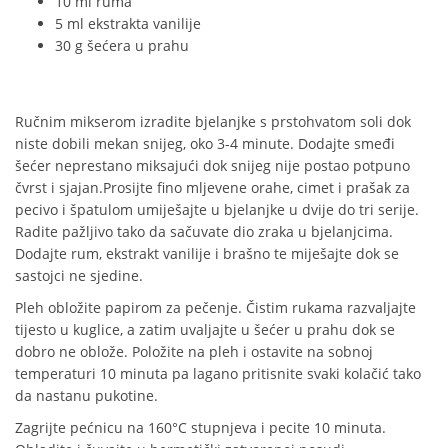
10 ml ruma
5 ml ekstrakta vanilije
30 g šećera u prahu
Ručnim mikserom izradite bjelanjke s prstohvatom soli dok
niste dobili mekan snijeg, oko 3-4 minute. Dodajte smeđi
šećer neprestano miksajući dok snijeg nije postao potpuno
čvrst i sjajan.Prosijte fino mljevene orahe, cimet i prašak za
pecivo i špatulom umiješajte u bjelanjke u dvije do tri serije.
Radite pažljivo tako da sačuvate dio zraka u bjelanjcima.
Dodajte rum, ekstrakt vanilije i brašno te miješajte dok se
sastojci ne sjedine.
Pleh obložite papirom za pečenje. Čistim rukama razvaljajte
tijesto u kuglice, a zatim uvaljajte u šećer u prahu dok se
dobro ne oblože. Položite na pleh i ostavite na sobnoj
temperaturi 10 minuta pa lagano pritisnite svaki kolačić tako
da nastanu pukotine.
Zagrijte pećnicu na 160°C stupnjeva i pecite 10 minuta.