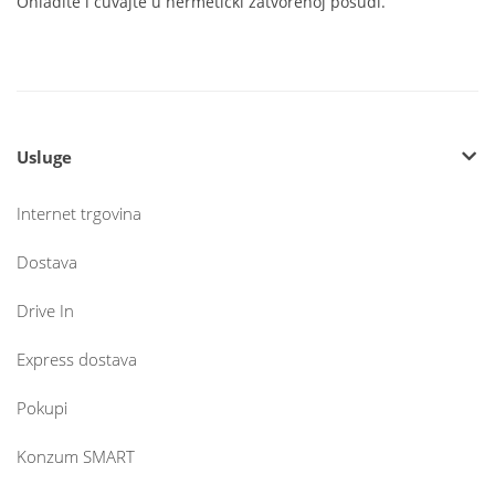
Ohladite i čuvajte u hermetički zatvorenoj posudi.
Usluge
Internet trgovina
Dostava
Drive In
Express dostava
Pokupi
Konzum SMART