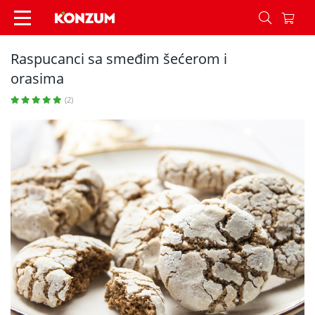
Raspucanci sa smeđim šećerom i orasima - Rece
Raspucanci sa smeđim šećerom i
orasima
(2)