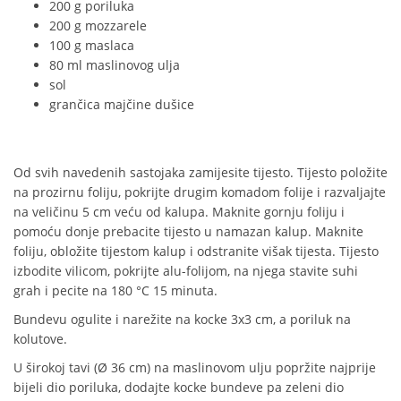
200 g poriluka
200 g mozzarele
100 g maslaca
80 ml maslinovog ulja
sol
grančica majčine dušice
Od svih navedenih sastojaka zamijesite tijesto. Tijesto položite
na prozirnu foliju, pokrijte drugim komadom folije i razvaljajte
na veličinu 5 cm veću od kalupa. Maknite gornju foliju i
pomoću donje prebacite tijesto u namazan kalup. Maknite
foliju, obložite tijestom kalup i odstranite višak tijesta. Tijesto
izbodite vilicom, pokrijte alu-folijom, na njega stavite suhi
grah i pecite na 180 °C 15 minuta.
Bundevu ogulite i narežite na kocke 3x3 cm, a poriluk na
kolutove.
U širokoj tavi (Ø 36 cm) na maslinovom ulju popržite najprije
bijeli dio poriluka, dodajte kocke bundeve pa zeleni dio