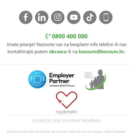
0800 400 000
Imate pitanje? Nazovite nas na besplatni info telefon ili nas
kontaktirajte putem
obrasca
ili na
konzum@konzum.hr
.
© KONZUM
2026. SVA PRAVA PRIDRŽANA.
Cijene proizvoda izražene na stranici odnose se na uslugu online kupnje.