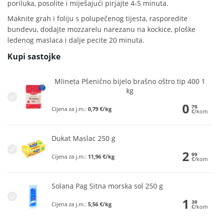
poriluka, posolite i miješajući pirjajte 4-5 minuta.
Maknite grah i foliju s polupečenog tijesta, rasporedite
bundevu, dodajte mozzarelu narezanu na kockice, ploške
ledenog maslaca i dalje pecite 20 minuta.
Kupi sastojke
Mlineta Pšenično bijelo brašno oštro tip 400 1
kg
0
79
Cijena za j.m.:
0,79 €/kg
€/kom
Dukat Maslac 250 g
2
99
Cijena za j.m.:
11,96 €/kg
€/kom
Solana Pag Sitna morska sol 250 g
1
39
Cijena za j.m.:
5,56 €/kg
€/kom