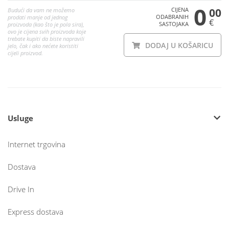
0
CIJENA
00
Budući da vam ne možemo
ODABRANIH
prodati manje od jednog
€
SASTOJAKA
proizvoda (kao što je pola sira),
ovo je cijena svih proizvoda koje
trebate kupiti da biste napravili
DODAJ U KOŠARICU
jelo, čak i ako nećete koristiti
cijeli proizvod.
Usluge
Internet trgovina
Dostava
Drive In
Express dostava