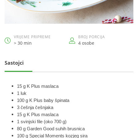
VRIJEME PRIPREME
BROJ PORCIJA
> 30 min
4 osobe
Sastojci
15 g K Plus maslaca
1 luk
100 g K Plus baby špinata
3 češnja češnjaka
15 g K Plus maslaca
1 svinjski file (oko 700 g)
80 g Garden Good suhih brusnica
100 g Special Moments kozjeg sira