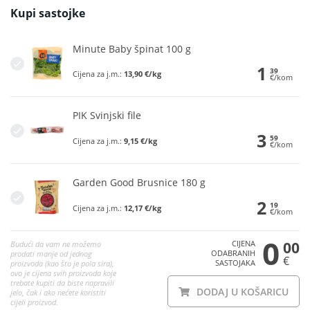
Kupi sastojke
Minute Baby špinat 100 g
1
39
Cijena za j.m.:
13,90 €/kg
€/kom
PIK Svinjski file
3
59
Cijena za j.m.:
9,15 €/kg
€/kom
Garden Good Brusnice 180 g
2
19
Cijena za j.m.:
12,17 €/kg
€/kom
0
CIJENA
00
Budući da vam ne možemo
ODABRANIH
prodati manje od jednog
€
SASTOJAKA
proizvoda (kao što je pola sira),
ovo je cijena svih proizvoda koje
trebate kupiti da biste napravili
DODAJ U KOŠARICU
jelo, čak i ako nećete koristiti
cijeli proizvod.