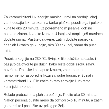
Za karamelizirani luk zagrijte maslac u tavi na srednje jakoj
vatri, dodajte luk narezan na tanke ploške, posolite ga i polako
kuhajte oko 20 minuta, uz povremeno miješanje, dok ne
postane zlatan. Izvadite iz tave. U istoj tavi otopite još maslaca i
dodajte špinat. Pustite da uvene, zatim dodajte nasjeckani
češnjak i kratko ga kuhajte, oko 30 sekundi, samo da pusti
miris.
Pećnicu zagrijte na 230 °C. Svinjski file položite na dasku i
pažljivo ga otvorite po dužini kako biste dobili široku ravnu
površinu. Posolite i popaprite iznutra, zatim po mesu
ravnomjerno rasporedite kozji sir, suhe brusnice, špinat i
karamelizirani luk. File zatim čvrsto zarolajte i učvrstite
kuhinjskim koncem.
Roladu prebacite na pleh za pečenje. Pecite oko 30 minuta.
Nakon pečenja pustite meso da odmori oko 10 minuta, a zatim
ga narežite i poslužite uz prilog po želji.