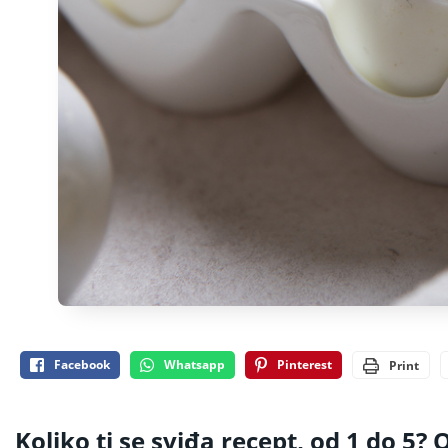
Facebook
Whatsapp
Pinterest
Print
Koliko ti se sviđa recept, od 1 do 5? O