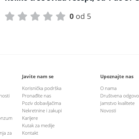
0
od 5
Javite nam se
Upoznajte nas
Korisnička podrška
O nama
nosti
Pronađite nas
Društvena odgovo
Poziv dobavljačima
Jamstvo kvalitete
Nekretnine i zakupi
Novosti
 Konzum
Karijere
Kutak za medije
anja za
Kontakt