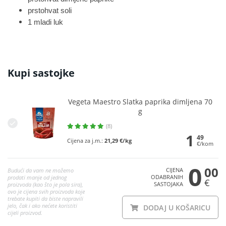
prstohvat soli
1 mladi luk
Kupi sastojke
Vegeta Maestro Slatka paprika dimljena 70
g
(8)
1
49
Cijena za j.m.:
21,29 €/kg
€/kom
0
00
CIJENA
Budući da vam ne možemo
ODABRANIH
prodati manje od jednog
€
SASTOJAKA
proizvoda (kao što je pola sira),
ovo je cijena svih proizvoda koje
trebate kupiti da biste napravili
jelo, čak i ako nećete koristiti
DODAJ U KOŠARICU
cijeli proizvod.