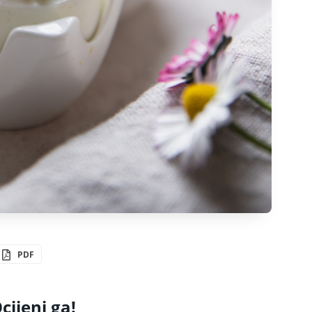
PDF
cijeni ga!