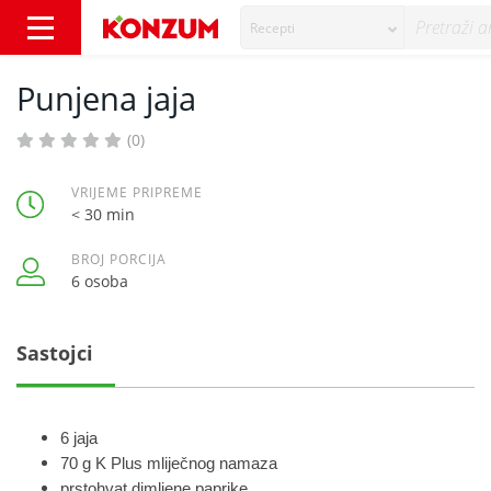
Recepti
Punjena jaja - Recepti - Konzum
Punjena jaja
(0)
VRIJEME PRIPREME
< 30 min
BROJ PORCIJA
6 osoba
Sastojci
6 jaja
70 g K Plus mliječnog namaza
prstohvat dimljene paprike