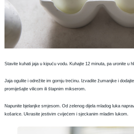
Stavite kuhati jaja u kipuću vodu. Kuhajte 12 minuta, pa uronite u 
Jaja ogulite i odrežite im gornju trećinu. Izvadite žumanjke i dodajte
promiješajte vilicom ili štapnim mikserom.
Napunite bjelanjke smjesom. Od zelenog dijela mladog luka napravite
košarice. Ukrasite jestivim cvijećem i sjeckanim mladim lukom.