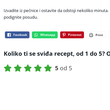
Izvadite iz pećnice i ostavite da odstoji nekoliko minuta.
podignite posudu.
Facebook
Whatsapp
Pinterest
Print
Koliko ti se sviđa recept, od 1 do 5? O
5
od 5