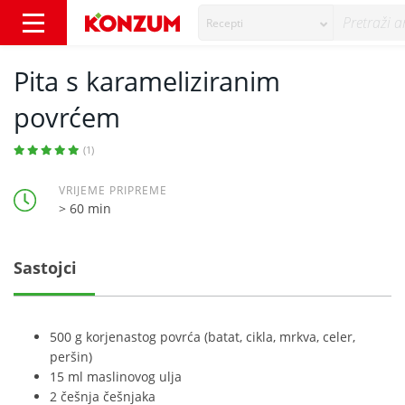
Recepti
Pita s karameliziranim povrćem - Recepti - 
Pita s karameliziranim
povrćem
(1)
VRIJEME PRIPREME
> 60 min
Sastojci
500 g korjenastog povrća (batat, cikla, mrkva, celer,
peršin)
15 ml maslinovog ulja
2 češnja češnjaka