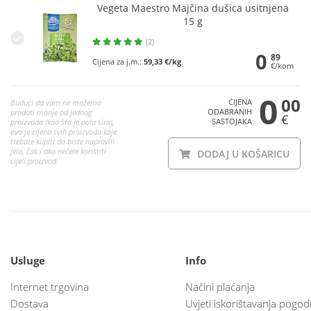
Vegeta Maestro Majčina dušica usitnjena
15 g
(2)
0
89
Cijena za j.m.:
59,33 €/kg
€/kom
0
00
CIJENA
Budući da vam ne možemo
ODABRANIH
prodati manje od jednog
€
SASTOJAKA
proizvoda (kao što je pola sira),
ovo je cijena svih proizvoda koje
trebate kupiti da biste napravili
jelo, čak i ako nećete koristiti
DODAJ U KOŠARICU
cijeli proizvod.
Usluge
Info
Internet trgovina
Načini plaćanja
Dostava
Uvjeti iskorištavanja pogod