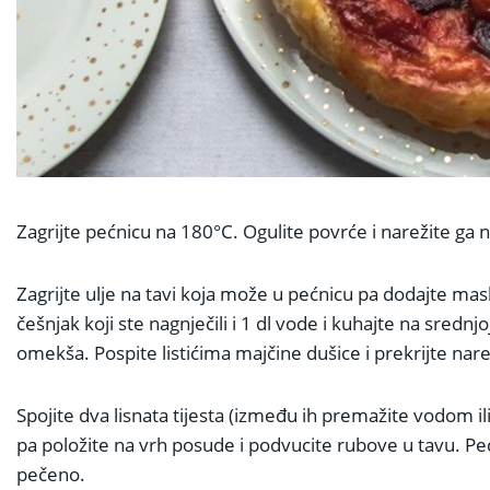
Zagrijte pećnicu na 180°C. Ogulite povrće i narežite g
Zagrijte ulje na tavi koja može u pećnicu pa dodajte masl
češnjak koji ste nagnječili i 1 dl vode i kuhajte na sredn
omekša. Pospite listićima majčine dušice i prekrijte n
Spojite dva lisnata tijesta (između ih premažite vodom i
pa položite na vrh posude i podvucite rubove u tavu. Pec
pečeno.