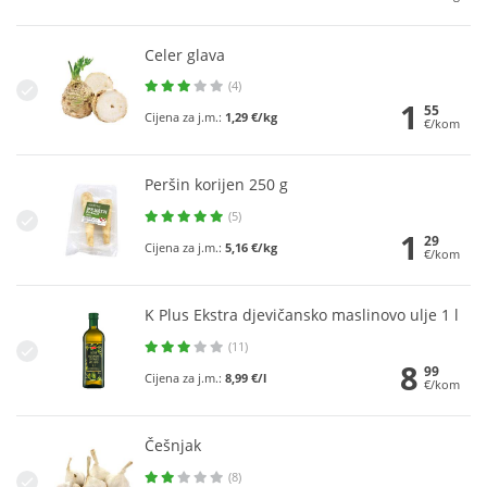
Celer glava
(4)
1
55
Cijena za j.m.:
1,29 €/kg
€/kom
Peršin korijen 250 g
(5)
1
29
Cijena za j.m.:
5,16 €/kg
€/kom
K Plus Ekstra djevičansko maslinovo ulje 1 l
(11)
8
99
Cijena za j.m.:
8,99 €/l
€/kom
Češnjak
(8)