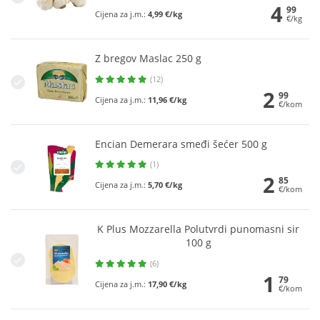
4
99
Cijena za j.m.:
4,99 €/kg
€/kg
Z bregov Maslac 250 g
(12)
2
99
Cijena za j.m.:
11,96 €/kg
€/kom
Encian Demerara smeđi šećer 500 g
(1)
2
85
Cijena za j.m.:
5,70 €/kg
€/kom
K Plus Mozzarella Polutvrdi punomasni sir
100 g
(6)
1
79
Cijena za j.m.:
17,90 €/kg
€/kom