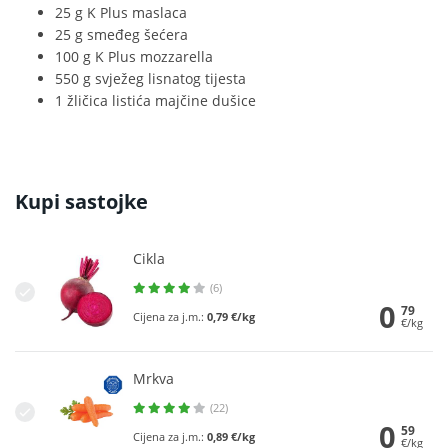
25 g K Plus maslaca
25 g smeđeg šećera
100 g K Plus mozzarella
550 g svježeg lisnatog tijesta
1 žličica listića majčine dušice
Kupi sastojke
Cikla
(6)
0
79
Cijena za j.m.:
0,79 €/kg
€/kg
Mrkva
(22)
0
59
Cijena za j.m.:
0,89 €/kg
€/kg