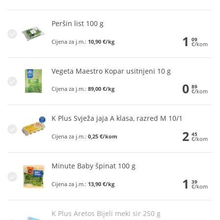
Peršin list 100 g
1
09
Cijena za j.m.:
10,90 €/kg
€/kom
Vegeta Maestro Kopar usitnjeni 10 g
0
89
Cijena za j.m.:
89,00 €/kg
€/kom
K Plus Svježa jaja A klasa, razred M 10/1
2
45
Cijena za j.m.:
0,25 €/kom
€/kom
Minute Baby špinat 100 g
1
39
Cijena za j.m.:
13,90 €/kg
€/kom
K Plus Aretos Bijeli meki sir 250 g