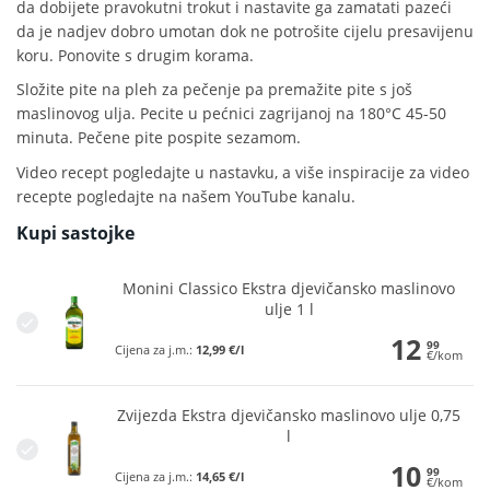
da dobijete pravokutni trokut i nastavite ga zamatati pazeći
da je nadjev dobro umotan dok ne potrošite cijelu presavijenu
koru. Ponovite s drugim korama.
Složite pite na pleh za pečenje pa premažite pite s još
maslinovog ulja. Pecite u pećnici zagrijanoj na 180°C 45-50
minuta. Pečene pite pospite sezamom.
Video recept pogledajte u nastavku, a više inspiracije za video
recepte pogledajte na
našem YouTube kanalu.
Kupi sastojke
Monini Classico Ekstra djevičansko maslinovo
ulje 1 l
12
99
Cijena za j.m.:
12,99 €/l
€/kom
Zvijezda Ekstra djevičansko maslinovo ulje 0,75
l
10
99
Cijena za j.m.:
14,65 €/l
€/kom