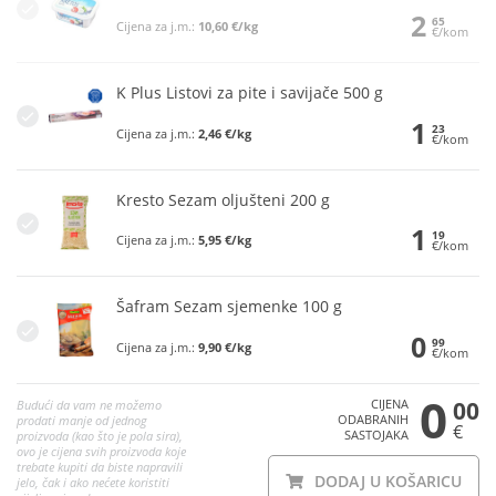
2
65
Cijena za j.m.:
10,60 €/kg
€/kom
K Plus Listovi za pite i savijače 500 g
1
23
Cijena za j.m.:
2,46 €/kg
€/kom
Kresto Sezam oljušteni 200 g
1
19
Cijena za j.m.:
5,95 €/kg
€/kom
Šafram Sezam sjemenke 100 g
0
99
Cijena za j.m.:
9,90 €/kg
€/kom
0
CIJENA
00
Budući da vam ne možemo
ODABRANIH
prodati manje od jednog
€
SASTOJAKA
proizvoda (kao što je pola sira),
ovo je cijena svih proizvoda koje
trebate kupiti da biste napravili
DODAJ U KOŠARICU
jelo, čak i ako nećete koristiti