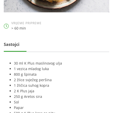
VRIJEME PRIPREME
> 60 min
Sastojci
30 ml K Plus maslinovog ulja
1 vezica mladog luka
800 g špinata
2 žlice svježeg peršina
1 žličica suhog kopra
2 K Plus jaja
250 g Aretos sira
Sol
Papar