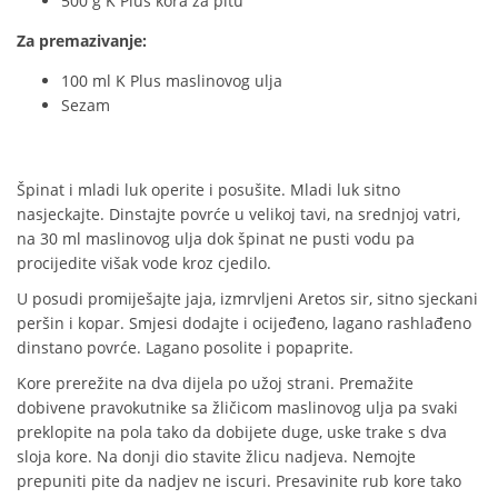
500 g K Plus kora za pitu
Za premazivanje:
100 ml K Plus maslinovog ulja
Sezam
Špinat i mladi luk operite i posušite. Mladi luk sitno
nasjeckajte. Dinstajte povrće u velikoj tavi, na srednjoj vatri,
na 30 ml maslinovog ulja dok špinat ne pusti vodu pa
procijedite višak vode kroz cjedilo.
U posudi promiješajte jaja, izmrvljeni Aretos sir, sitno sjeckani
peršin i kopar. Smjesi dodajte i ocijeđeno, lagano rashlađeno
dinstano povrće. Lagano posolite i popaprite.
Kore prerežite na dva dijela po užoj strani. Premažite
dobivene pravokutnike sa žličicom maslinovog ulja pa svaki
preklopite na pola tako da dobijete duge, uske trake s dva
sloja kore. Na donji dio stavite žlicu nadjeva. Nemojte
prepuniti pite da nadjev ne iscuri. Presavinite rub kore tako