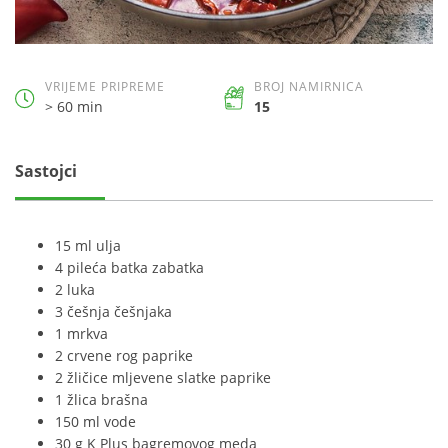
VRIJEME PRIPREME
BROJ NAMIRNICA
> 60 min
15
Sastojci
15 ml ulja
4 pileća batka zabatka
2 luka
3 češnja češnjaka
1 mrkva
2 crvene rog paprike
2 žličice mljevene slatke paprike
1 žlica brašna
150 ml vode
30 g K Plus bagremovog meda