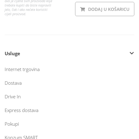
ovo je cijena svih proizvoda koje
trebate kupiti da biste napravili
DODAJ U KOŠARICU
jelo, čak i ako nećete koristiti
cijeli proizvod.
Usluge
Internet trgovina
Dostava
Drive In
Express dostava
Pokupi
Konzum SMART