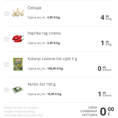
Češnjak
4
99
Cijena za j.m.:
4,99 €/kg
€/kg
Paprika rog crvena
1
49
Cijena za j.m.:
2,49 €/kg
€/kg
Kotanyi Lovorov list cijeli 5 g
0
99
Cijena za j.m.:
198,00 €/kg
€/kom
Peršin list 100 g
1
09
Cijena za j.m.:
10,90 €/kg
€/kom
0
CIJENA
00
Budući da vam ne možemo
ODABRANIH
prodati manje od jednog
€
SASTOJAKA
proizvoda (kao što je pola sira),