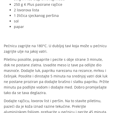
250 g K Plus pasirane rajčice
2 lovorova lista
1 žličica sjeckanog peršina
sol
papar
Pećnicu zagrijte na 180°C. U dubljoj tavi koja može u pećnicu
zagrijte ulje na jakoj vatri.
Piletinu posolite, popaprite i pecite s obje strane 3 minute,
dok ne postane zlatna. Izvadite meso iz tave pa odlijte dio
masnoće. Dodajte luk, papriku narezanu na rezance, mrkvu i
češnjak. Posolite i dinstajte 5 minuta na srednjoj vatri dok luk
ne postane proziran pa dodajte brašno i slatku papriku. Pržite
minutu pa podlijte vodom i dodajte med. Dobro promiješajte
tako da se tava deglazira.
Dodajte rajčicu, lovorov list i peršin. Na to stavite piletinu,
pazeći da je koža iznad razine tekućine. Prekrijte
aluminijskom folijom, prebacite u pećnicu i pecite 45 minuta.