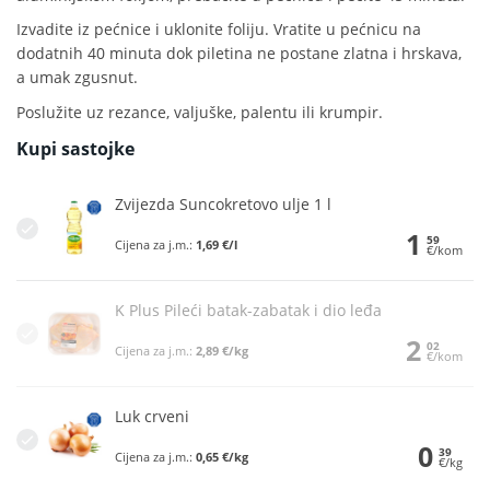
Izvadite iz pećnice i uklonite foliju. Vratite u pećnicu na
dodatnih 40 minuta dok piletina ne postane zlatna i hrskava,
a umak zgusnut.
Poslužite uz rezance, valjuške, palentu ili krumpir.
Kupi sastojke
Zvijezda Suncokretovo ulje 1 l
1
59
Cijena za j.m.:
1,69 €/l
€/kom
K Plus Pileći batak-zabatak i dio leđa
2
02
Cijena za j.m.:
2,89 €/kg
€/kom
Luk crveni
0
39
Cijena za j.m.:
0,65 €/kg
€/kg