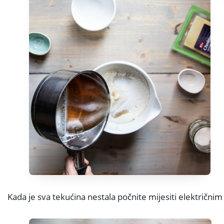
Kada je sva tekućina nestala počnite mijesiti električni