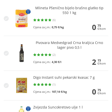
Mlineta Pšenično bijelo brašno glatko tip
550 1 kg
(6)
0
75
Cijena za j.m.:
0,75 €/kg
€/kom
Pivovara Medvedgrad Crna kraljica Crno
lager pivo 0,5 l
(2)
2
15
Cijena za j.m.:
4,30 €/l
€/kom
Digo Instant suhi pekarski kvasac 7 g
(1)
0
75
Cijena za j.m.:
107,14 €/kg
€/kom
Zvijezda Suncokretovo ulje 1 l