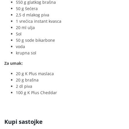
550 g glatkog brašna
50 g šećera
2,5 d mlakog piva
1 vrećica instant kvasca
20 ml ulja
Sol
50 g sode bikarbone
voda
krupna sol
Za umak:
20 g K Plus maslaca
20 g brašna
2 dl piva
100 g K Plus Cheddar
Kupi sastojke