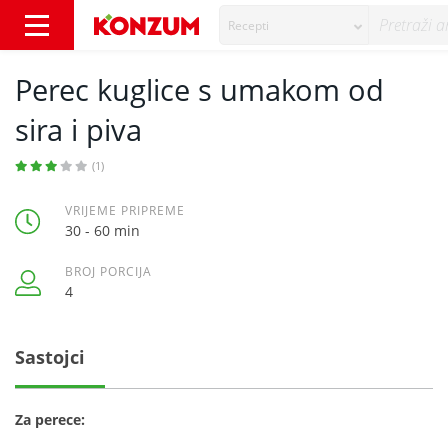
Recepti
Perec kuglice s umakom od sira i piva - Rece
Perec kuglice s umakom od
sira i piva
(1)
VRIJEME PRIPREME
30 - 60 min
BROJ PORCIJA
4
Sastojci
Za perece: