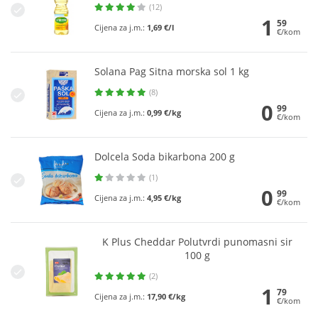
(12)
1
59
Cijena za j.m.:
1,69 €/l
€/kom
Solana Pag Sitna morska sol 1 kg
(8)
0
99
Cijena za j.m.:
0,99 €/kg
€/kom
Dolcela Soda bikarbona 200 g
(1)
0
99
Cijena za j.m.:
4,95 €/kg
€/kom
K Plus Cheddar Polutvrdi punomasni sir
100 g
(2)
1
79
Cijena za j.m.:
17,90 €/kg
€/kom