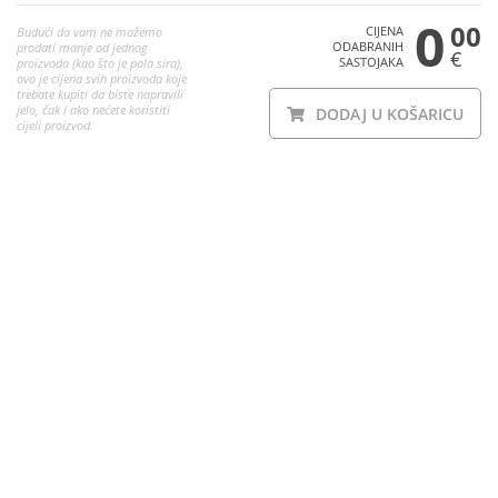
0
00
CIJENA
Budući da vam ne možemo
ODABRANIH
prodati manje od jednog
€
SASTOJAKA
proizvoda (kao što je pola sira),
ovo je cijena svih proizvoda koje
trebate kupiti da biste napravili
jelo, čak i ako nećete koristiti
DODAJ U KOŠARICU
cijeli proizvod.