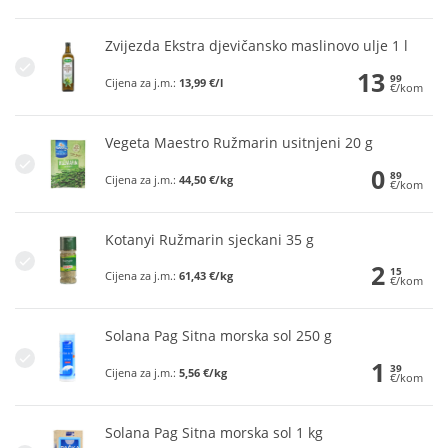
Zvijezda Ekstra djevičansko maslinovo ulje 1 l
13
99
Cijena za j.m.:
13,99 €/l
€/kom
Vegeta Maestro Ružmarin usitnjeni 20 g
0
89
Cijena za j.m.:
44,50 €/kg
€/kom
Kotanyi Ružmarin sjeckani 35 g
2
15
Cijena za j.m.:
61,43 €/kg
€/kom
Solana Pag Sitna morska sol 250 g
1
39
Cijena za j.m.:
5,56 €/kg
€/kom
Solana Pag Sitna morska sol 1 kg