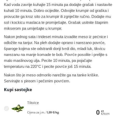
Kad voda zavrije kuhajte 15 minuta pa dodajte grašak i nastavite
kuhati 10 minuta. Dobro ocijedite. Odvojite krumpir od graška i
provucite ga kroz sito za krumpir ili zgnječite ručno. Dodajte mu
sol i kockicu maslaca te promiješajte. Grašak usitnite štapnim
mikserom pa umiješajte u krumpir.
Nakon jednog sata i trideset minuta izvadite meso iz pećnice i
odložite na tanjur. Na pleh dodajte oprano i narezano povrće,
šparoge kojima ste odstranili donji tvrdi dio, mladi luk, tikvicu
narezanu na manje komade te bob. Povrće posolite i prelijte s
malo maslinovog ulja. Pecite 10 minuta, pa pojačajte
temperaturu na 220°C i pecite povrće još 15 minuta.
Nakon što je meso odmorilo narežite ga na tanke kriške.
Servirajte s pireom i pečenim povrćem.
Kupi sastojke
Tikvice
0
41
Cijena za j.m.:
1,09 €/kg
€/kom