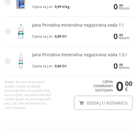
0
99
Cijena za j.m.:
0,99 €/kg
€/kom
Jana Prirodna mineralna negazirana voda 1 l
0
89
Cijena za j.m.:
0,89 €/l
€/kom
Jana Prirodna mineralna negazirana voda 1,5 l
0
99
Cijena za j.m.:
0,66 €/l
€/kom
0
CIJENA
00
Budući da vam ne možemo
ODABRANIH
prodati manje od jednog
€
SASTOJAKA
proizvoda (kao što je pola sira),
ovo je cijena svih proizvoda koje
trebate kupiti da biste napravili
DODAJ U KOŠARICU
jelo, čak i ako nećete koristiti
cijeli proizvod.