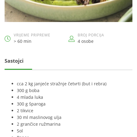
VRIJEME PRIPREME
BROJ PORCIJA
> 60 min
4 osobe
Sastojci
cca 2 kg janjeće stražnje četvrti (but i rebra)
300 g boba
4 mlada luka
300 g šparoga
2 tikvice
30 ml maslinovog ulja
2 grančice ružmarina
Sol