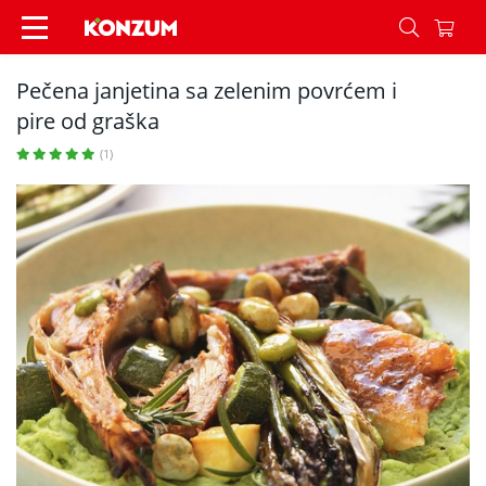
Pečena janjetina sa zelenim povrćem i pire od g
Pečena janjetina sa zelenim povrćem i
pire od graška
(1)