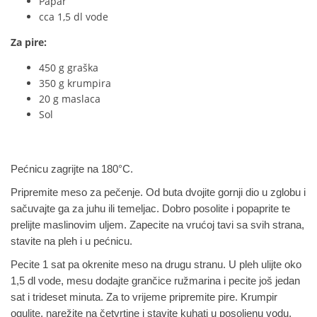
Papar
cca 1,5 dl vode
Za pire:
450 g graška
350 g krumpira
20 g maslaca
Sol
Pećnicu zagrijte na 180°C.
Pripremite meso za pečenje. Od buta dvojite gornji dio u zglobu i
sačuvajte ga za juhu ili temeljac. Dobro posolite i popaprite te
prelijte maslinovim uljem. Zapecite na vrućoj tavi sa svih strana,
stavite na pleh i u pećnicu.
Pecite 1 sat pa okrenite meso na drugu stranu. U pleh ulijte oko
1,5 dl vode, mesu dodajte grančice ružmarina i pecite još jedan
sat i trideset minuta. Za to vrijeme pripremite pire. Krumpir
ogulite, narežite na četvrtine i stavite kuhati u posoljenu vodu.