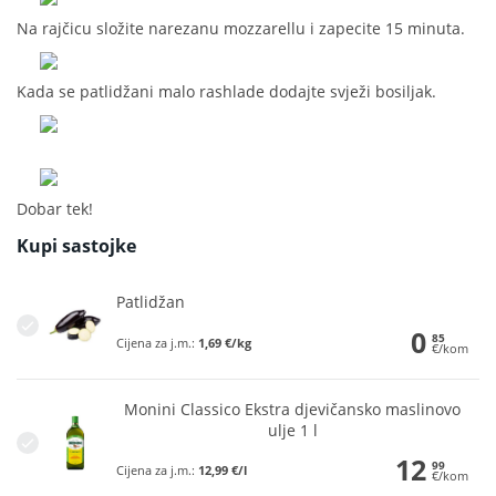
Na rajčicu složite narezanu mozzarellu i zapecite 15 minuta.
Kada se patlidžani malo rashlade dodajte svježi bosiljak.
Dobar tek!
Kupi sastojke
Patlidžan
0
85
Cijena za j.m.:
1,69 €/kg
€/kom
Monini Classico Ekstra djevičansko maslinovo
ulje 1 l
12
99
Cijena za j.m.:
12,99 €/l
€/kom