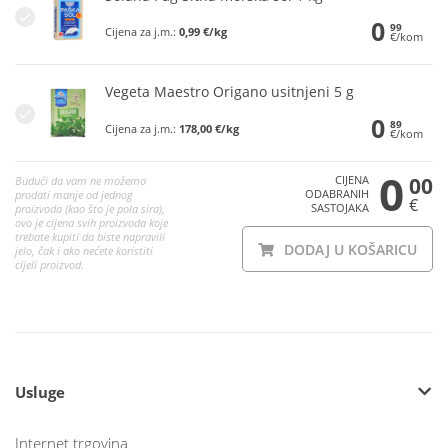
0
99
Cijena za j.m.:
0,99 €/kg
€/kom
Vegeta Maestro Origano usitnjeni 5 g
0
89
Cijena za j.m.:
178,00 €/kg
€/kom
0
CIJENA
00
Budući da vam ne možemo
ODABRANIH
prodati manje od jednog
€
SASTOJAKA
proizvoda (kao što je pola sira),
ovo je cijena svih proizvoda koje
trebate kupiti da biste napravili
DODAJ U KOŠARICU
jelo, čak i ako nećete koristiti
cijeli proizvod.
Usluge
Internet trgovina