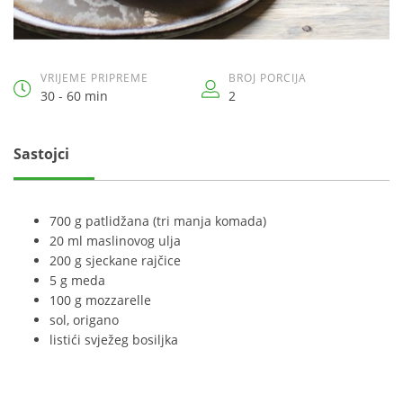
VRIJEME PRIPREME
BROJ PORCIJA
30 - 60 min
2
Sastojci
700 g patlidžana (tri manja komada)
20 ml maslinovog ulja
200 g sjeckane rajčice
5 g meda
100 g mozzarelle
sol, origano
listići svježeg bosiljka