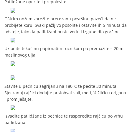
Patlidžane operite i prepolovite.
Oštrim nožem zarežite prerezanu površinu pazeći da ne
probijete koru. Svaki pažljivo posolite i ostavite ih 5 minuta da
odstoje, tako da patlidžani puste vodu i izgube dio gorčine.
Uklonite tekućinu papirnatim ručnikom pa premažite s 20 ml
maslinovog ulja.
Stavite u pećnicu zagrijanu na 180°C te pecite 30 minuta.
Sjeckanoj rajčici dodajte prstohvat soli, med, ¼ žličicu origana
i promiješajte.
Izvadite patlidžane iz pećnice te rasporedite rajčicu po vrhu
patlidžana.