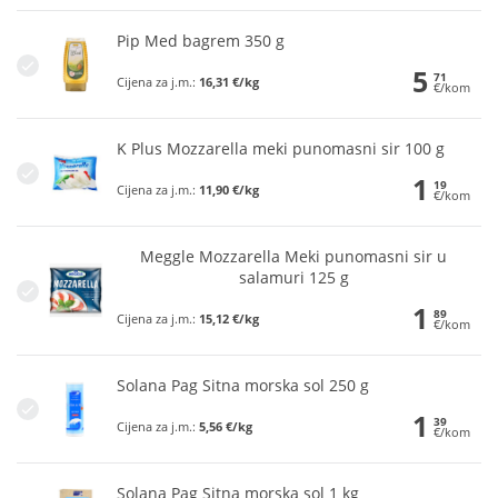
Pip Med bagrem 350 g
5
71
Cijena za j.m.:
16,31 €/kg
€/kom
K Plus Mozzarella meki punomasni sir 100 g
1
19
Cijena za j.m.:
11,90 €/kg
€/kom
Meggle Mozzarella Meki punomasni sir u
salamuri 125 g
1
89
Cijena za j.m.:
15,12 €/kg
€/kom
Solana Pag Sitna morska sol 250 g
1
39
Cijena za j.m.:
5,56 €/kg
€/kom
Solana Pag Sitna morska sol 1 kg