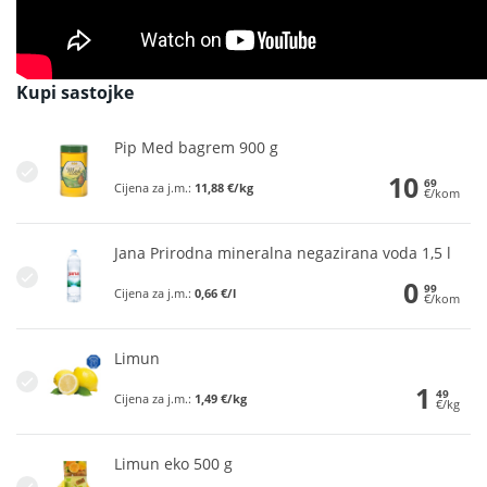
Kupi sastojke
Pip Med bagrem 900 g
10
69
Cijena za j.m.:
11,88 €/kg
€/kom
Jana Prirodna mineralna negazirana voda 1,5 l
0
99
Cijena za j.m.:
0,66 €/l
€/kom
Limun
1
49
Cijena za j.m.:
1,49 €/kg
€/kg
Limun eko 500 g