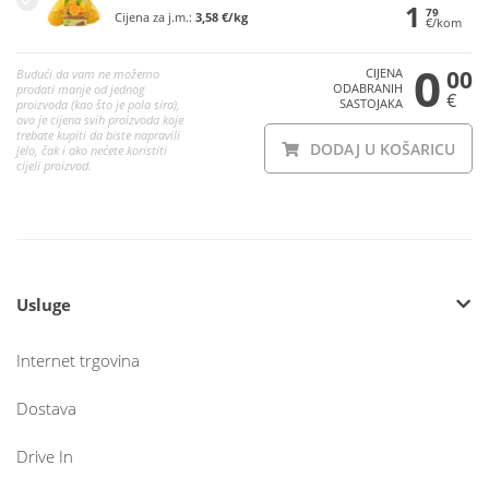
1
79
Cijena za j.m.:
3,58 €/kg
€/kom
0
CIJENA
00
Budući da vam ne možemo
ODABRANIH
prodati manje od jednog
€
SASTOJAKA
proizvoda (kao što je pola sira),
ovo je cijena svih proizvoda koje
trebate kupiti da biste napravili
DODAJ U KOŠARICU
jelo, čak i ako nećete koristiti
cijeli proizvod.
Usluge
Internet trgovina
Dostava
Drive In