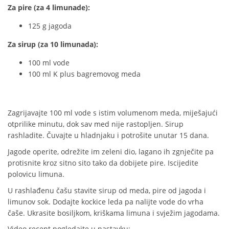
Za pire (za 4 limunade):
125 g jagoda
Za sirup (za 10 limunada):
100 ml vode
100 ml K plus bagremovog meda
Zagrijavajte 100 ml vode s istim volumenom meda, miješajući
otprilike minutu, dok sav med nije rastopljen. Sirup
rashladite. Čuvajte u hladnjaku i potrošite unutar 15 dana.
Jagode operite, odrežite im zeleni dio, lagano ih zgnječite pa
protisnite kroz sitno sito tako da dobijete pire. Iscijedite
polovicu limuna.
U rashlađenu čašu stavite sirup od meda, pire od jagoda i
limunov sok. Dodajte kockice leda pa nalijte vode do vrha
čaše. Ukrasite bosiljkom, kriškama limuna i svježim jagodama.
Video recept pogledajte u nastavku: