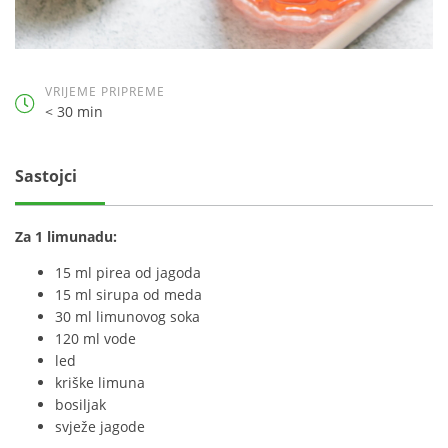
VRIJEME PRIPREME
< 30 min
Sastojci
Za 1 limunadu:
15 ml pirea od jagoda
15 ml sirupa od meda
30 ml limunovog soka
120 ml vode
led
kriške limuna
bosiljak
svježe jagode