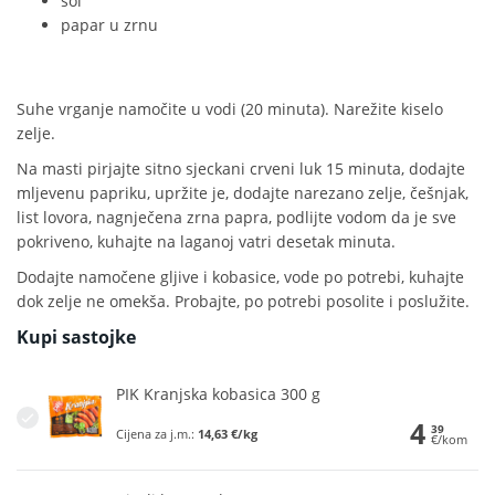
sol
papar u zrnu
Suhe vrganje namočite u vodi (20 minuta). Narežite kiselo
zelje.
Na masti pirjajte sitno sjeckani crveni luk 15 minuta, dodajte
mljevenu papriku, upržite je, dodajte narezano zelje, češnjak,
list lovora, nagnječena zrna papra, podlijte vodom da je sve
pokriveno, kuhajte na laganoj vatri desetak minuta.
Dodajte namočene gljive i kobasice, vode po potrebi, kuhajte
dok zelje ne omekša. Probajte, po potrebi posolite i poslužite.
Kupi sastojke
PIK Kranjska kobasica 300 g
4
39
Cijena za j.m.:
14,63 €/kg
€/kom