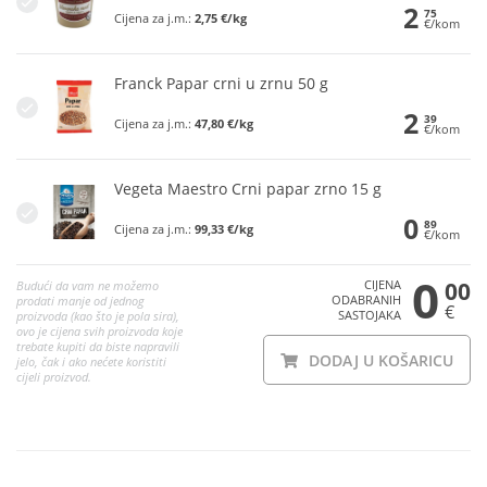
2
75
Cijena za j.m.:
2,75 €/kg
€/kom
Franck Papar crni u zrnu 50 g
2
39
Cijena za j.m.:
47,80 €/kg
€/kom
Vegeta Maestro Crni papar zrno 15 g
0
89
Cijena za j.m.:
99,33 €/kg
€/kom
0
CIJENA
00
Budući da vam ne možemo
ODABRANIH
prodati manje od jednog
€
SASTOJAKA
proizvoda (kao što je pola sira),
ovo je cijena svih proizvoda koje
trebate kupiti da biste napravili
DODAJ U KOŠARICU
jelo, čak i ako nećete koristiti
cijeli proizvod.