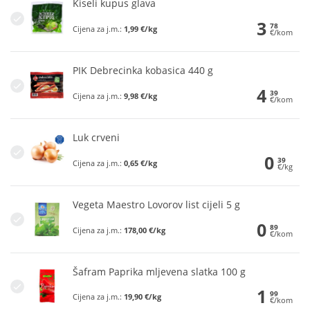
Kiseli kupus glava
3
78
Cijena za j.m.:
1,99 €/kg
€/kom
PIK Debrecinka kobasica 440 g
4
39
Cijena za j.m.:
9,98 €/kg
€/kom
Luk crveni
0
39
Cijena za j.m.:
0,65 €/kg
€/kg
Vegeta Maestro Lovorov list cijeli 5 g
0
89
Cijena za j.m.:
178,00 €/kg
€/kom
Šafram Paprika mljevena slatka 100 g
1
99
Cijena za j.m.:
19,90 €/kg
€/kom