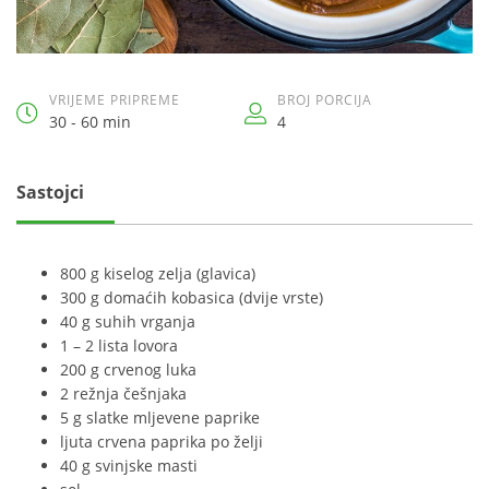
VRIJEME PRIPREME
BROJ PORCIJA
30 - 60 min
4
Sastojci
800 g kiselog zelja (glavica)
300 g domaćih kobasica (dvije vrste)
40 g suhih vrganja
1 – 2 lista lovora
200 g crvenog luka
2 režnja češnjaka
5 g slatke mljevene paprike
ljuta crvena paprika po želji
40 g svinjske masti