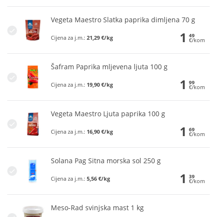
Vegeta Maestro Slatka paprika dimljena 70 g
1
49
Cijena za j.m.:
21,29 €/kg
€/kom
Šafram Paprika mljevena ljuta 100 g
1
99
Cijena za j.m.:
19,90 €/kg
€/kom
Vegeta Maestro Ljuta paprika 100 g
1
69
Cijena za j.m.:
16,90 €/kg
€/kom
Solana Pag Sitna morska sol 250 g
1
39
Cijena za j.m.:
5,56 €/kg
€/kom
Meso-Rad svinjska mast 1 kg