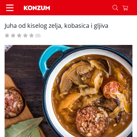
Juha od kiselog zelja, kobasica i gljiva - Recepti 
Juha od kiselog zelja, kobasica i gljiva
(0)