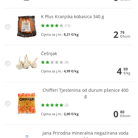
K Plus Kranjska kobasica 340 g
(13)
2
79
Cijena za j.m.:
8,21 €/kg
€/kom
Češnjak
(8)
4
99
Cijena za j.m.:
4,99 €/kg
€/kg
Chifferi Tjestenina od durum pšenice 400
g
(2)
0
80
Cijena za j.m.:
2,00 €/kg
€/kom
Jana Prirodna mineralna negazirana voda