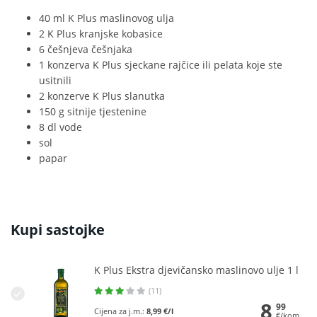
40 ml K Plus maslinovog ulja
2 K Plus kranjske kobasice
6 češnjeva češnjaka
1 konzerva K Plus sjeckane rajčice ili pelata koje ste
usitnili
2 konzerve K Plus slanutka
150 g sitnije tjestenine
8 dl vode
sol
papar
Kupi sastojke
K Plus Ekstra djevičansko maslinovo ulje 1 l
(11)
8
99
Cijena za j.m.:
8,99 €/l
€/kom