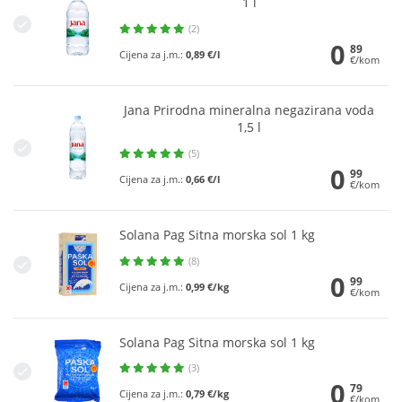
1 l
(2)
0
89
Cijena za j.m.:
0,89 €/l
€/kom
Jana Prirodna mineralna negazirana voda
1,5 l
(5)
0
99
Cijena za j.m.:
0,66 €/l
€/kom
Solana Pag Sitna morska sol 1 kg
(8)
0
99
Cijena za j.m.:
0,99 €/kg
€/kom
Solana Pag Sitna morska sol 1 kg
(3)
0
79
Cijena za j.m.:
0,79 €/kg
€/kom