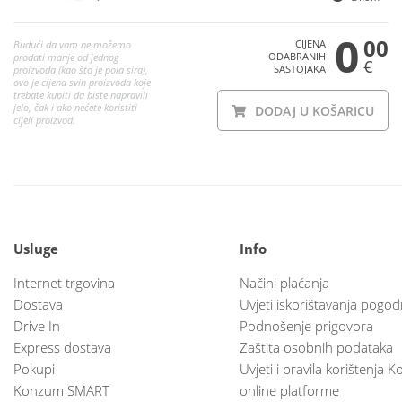
0
00
CIJENA
Budući da vam ne možemo
ODABRANIH
prodati manje od jednog
€
SASTOJAKA
proizvoda (kao što je pola sira),
ovo je cijena svih proizvoda koje
trebate kupiti da biste napravili
jelo, čak i ako nećete koristiti
DODAJ U KOŠARICU
cijeli proizvod.
Usluge
Info
Internet trgovina
Načini plaćanja
Dostava
Uvjeti iskorištavanja pogod
Drive In
Podnošenje prigovora
Express dostava
Zaštita osobnih podataka
Pokupi
Uvjeti i pravila korištenja
Konzum SMART
online platforme