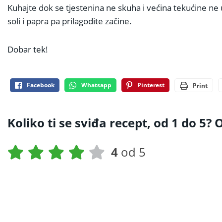
Kuhajte dok se tjestenina ne skuha i većina tekućine ne u
soli i papra pa prilagodite začine.
Dobar tek!
Facebook
Whatsapp
Pinterest
Print
Koliko ti se sviđa recept, od 1 do 5? O
4
od 5