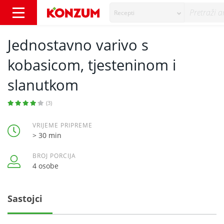
Recepti
Jednostavno varivo s kobasicom, tjesteninom
Jednostavno varivo s
kobasicom, tjesteninom i
slanutkom
(3)
VRIJEME PRIPREME
> 30 min
BROJ PORCIJA
4 osobe
Sastojci