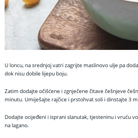
U loncu, na srednjoj vatri zagrijte maslinovo ulje pa dod
dok nisu dobile lijepu boju.
Zatim dodajte očišćene i zgnječene čitave češnjeve češnj
minutu. Umiješajte rajčice i prstohvat soli i dinstajte 3 m
Dodajte ocijeđeni i isprani slanutak, tjesteninu i vruću
na lagano.