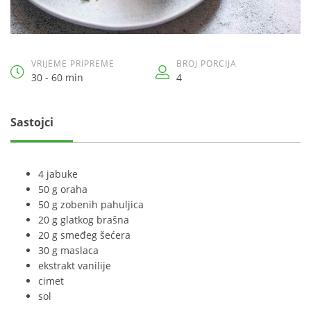
VRIJEME PRIPREME
BROJ PORCIJA
30 - 60 min
4
Sastojci
4 jabuke
50 g oraha
50 g zobenih pahuljica
20 g glatkog brašna
20 g smeđeg šećera
30 g maslaca
ekstrakt vanilije
cimet
sol