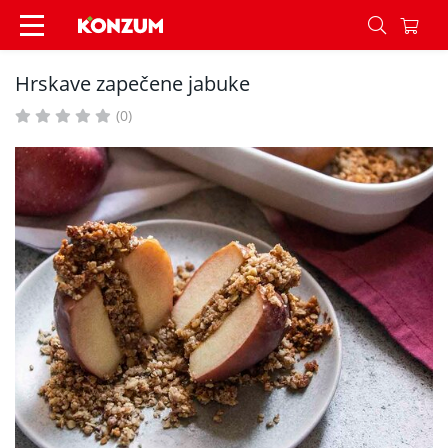
Hrskave zapečene jabuke - Recepti - Konzum
Hrskave zapečene jabuke
(0)