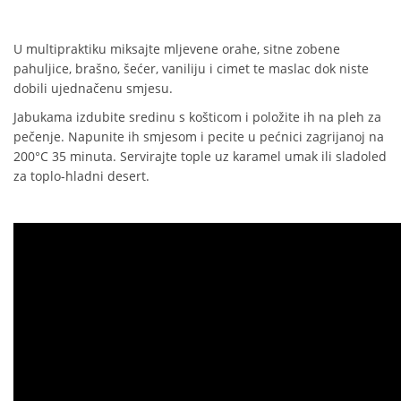
U multipraktiku miksajte mljevene orahe, sitne zobene
pahuljice, brašno, šećer, vaniliju i cimet te maslac dok niste
dobili ujednačenu smjesu.
Jabukama izdubite sredinu s košticom i položite ih na pleh za
pečenje. Napunite ih smjesom i pecite u pećnici zagrijanoj na
200°C 35 minuta. Servirajte tople uz karamel umak ili sladoled
za toplo-hladni desert.