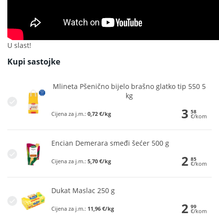
U slast!
Kupi sastojke
Mlineta Pšenično bijelo brašno glatko tip 550 5
kg
3
58
Cijena za j.m.:
0,72 €/kg
€/kom
Encian Demerara smeđi šećer 500 g
2
85
Cijena za j.m.:
5,70 €/kg
€/kom
Dukat Maslac 250 g
2
99
Cijena za j.m.:
11,96 €/kg
€/kom