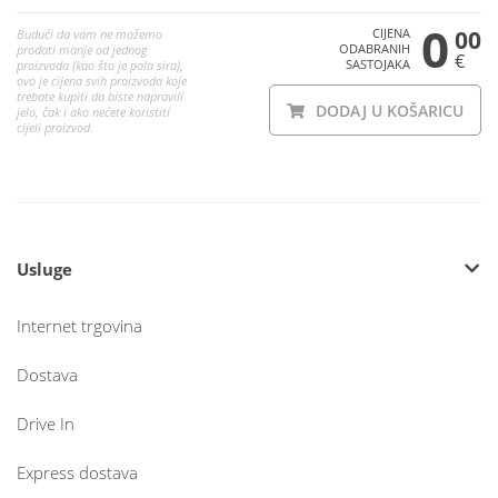
0
CIJENA
00
Budući da vam ne možemo
ODABRANIH
prodati manje od jednog
€
SASTOJAKA
proizvoda (kao što je pola sira),
ovo je cijena svih proizvoda koje
trebate kupiti da biste napravili
DODAJ U KOŠARICU
jelo, čak i ako nećete koristiti
cijeli proizvod.
Usluge
Internet trgovina
Dostava
Drive In
Express dostava