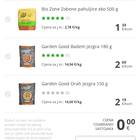
Bio Zone Zobene pahuljice eko 500 g
(1)
1
39
Cijena za j.m.:
2,78 €/kg
€/kom
Garden Good Badem jezgra 180 g
(1)
2
69
Cijena za j.m.:
14,94 €/kg
€/kom
Garden Good Orah jezgra 150 g
(0)
2
19
Cijena za j.m.:
14,60 €/kg
€/kom
0
00
CIJENA
Budući da vam ne možemo
ODABRANIH
prodati manje od jednog
€
SASTOJAKA
proizvoda (kao što je pola sira),
ovo je cijena svih proizvoda koje
trebate kupiti da biste napravili