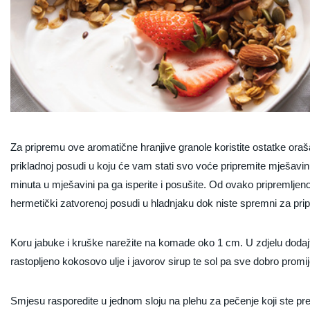
Za pripremu ove aromatične hranjive granole koristite ostatke oraš
prikladnoj posudi u koju će vam stati svo voće pripremite mješavin
minuta u mješavini pa ga isperite i posušite. Od ovako pripremljen
hermetički zatvorenoj posudi u hladnjaku dok niste spremni za pri
Koru jabuke i kruške narežite na komade oko 1 cm. U zdjelu dodaj
rastopljeno kokosovo ulje i javorov sirup te sol pa sve dobro promij
Smjesu rasporedite u jednom sloju na plehu za pečenje koji ste prek