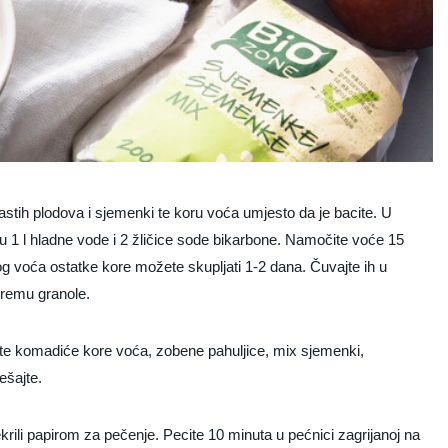
astih plodova i sjemenki te koru voća umjesto da je bacite. U
u 1 l hladne vode i 2 žličice sode bikarbone. Namočite voće 15
og voća ostatke kore možete skupljati 1-2 dana. Čuvajte ih u
premu granole.
te komadiće kore voća, zobene pahuljice, mix sjemenki,
ešajte.
rili papirom za pečenje. Pecite 10 minuta u pećnici zagrijanoj na