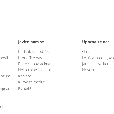
Javite nam se
Upoznajte nas
Korisnička podrška
O nama
nosti
Pronađite nas
Društvena odgovo
Poziv dobavljačima
Jamstvo kvalitete
Nekretnine i zakupi
Novosti
 Konzum
Karijere
Kutak za medije
anja za
Kontakt
e u
ci