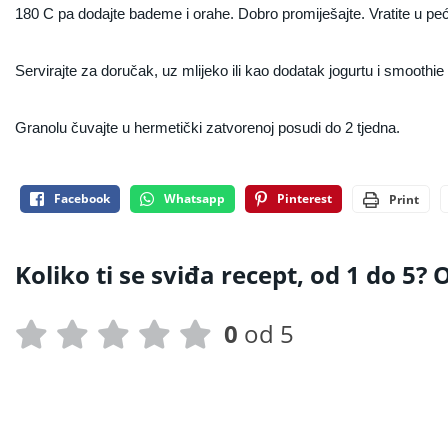
180 C pa dodajte bademe i orahe. Dobro promiješajte. Vratite u peć
Servirajte za doručak, uz mlijeko ili kao dodatak jogurtu i smooth
Granolu čuvajte u hermetički zatvorenoj posudi do 2 tjedna.
Facebook
Whatsapp
Pinterest
Print
Koliko ti se sviđa recept, od 1 do 5? O
0
od 5