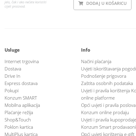
jelo, čak i ako nećete koristiti
DODAJ U KOŠARICU
cijeli proizvod.
Usluge
Info
Internet trgovina
Načini plaćanja
Dostava
Uvjeti iskorištavanja pogod
Drive In
Podnošenje prigovora
Express dostava
Zaštita osobnih podataka
Pokupi
Uvjeti i pravila korištenja
Konzum SMART
online platforme
Mobilna aplikacija
Opći uvjeti i pravila poslov
Plaćanje režija
Konzum online prodaju
Shop&Touch
Uvjeti i pravila kupoprodaj
Poklon kartica
Konzum Smart prodavaoni
MultiPlus kartica
Opći uvjeti korištenja e-gift