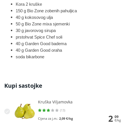
Kora 2 kruške
150 g Bio Zone zobenih pahuljica
40 g kokosovog ulja
50 g Bio Zone mixa sjemenki
30 g javorovog sirupa
prstohvat Spice Chef soli
40 g Garden Good badema
40 g Garden Good oraha
soda bikarbone
Kupi sastojke
Kruška Viljamovka
(13)
2
09
Cijena za j.m.:
2,09 €/kg
€/kg