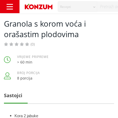
Recepti
Granola s korom voća i orašastim plodovima 
Granola s korom voća i
orašastim plodovima
(0)
VRIJEME PRIPREME
> 60 min
BROJ PORCIJA
8 porcija
Sastojci
Kora 2 jabuke