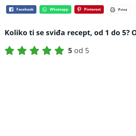
Facebook
Whatsapp
Pinterest
Print
Koliko ti se sviđa recept, od 1 do 5? O
5
od 5