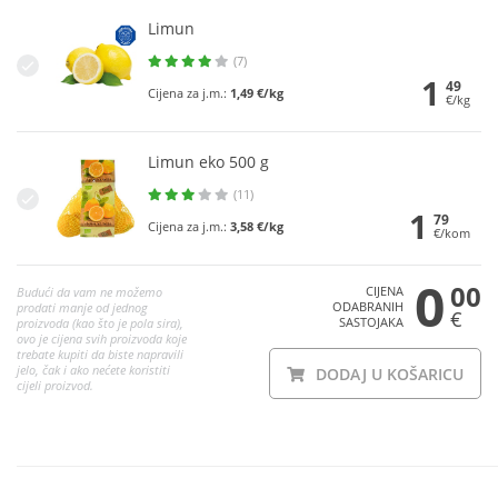
Limun
(7)
1
49
Cijena za j.m.:
1,49 €/kg
€/kg
Limun eko 500 g
(11)
1
79
Cijena za j.m.:
3,58 €/kg
€/kom
0
00
CIJENA
Budući da vam ne možemo
ODABRANIH
prodati manje od jednog
€
SASTOJAKA
proizvoda (kao što je pola sira),
ovo je cijena svih proizvoda koje
trebate kupiti da biste napravili
jelo, čak i ako nećete koristiti
DODAJ U KOŠARICU
cijeli proizvod.