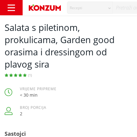
Recepti
Salata s piletinom, prokulicama, Garden goo
Salata s piletinom,
prokulicama, Garden good
orasima i dressingom od
plavog sira
(1)
VRIJEME PRIPREME
< 30 min
BROJ PORCIJA
2
Sastojci