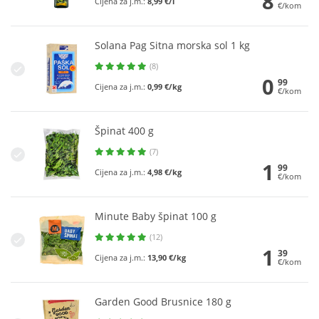
8
Cijena za j.m.:
8,99 €/l
€/kom
Solana Pag Sitna morska sol 1 kg
(8)
0
99
Cijena za j.m.:
0,99 €/kg
€/kom
Špinat 400 g
(7)
1
99
Cijena za j.m.:
4,98 €/kg
€/kom
Minute Baby špinat 100 g
(12)
1
39
Cijena za j.m.:
13,90 €/kg
€/kom
Garden Good Brusnice 180 g