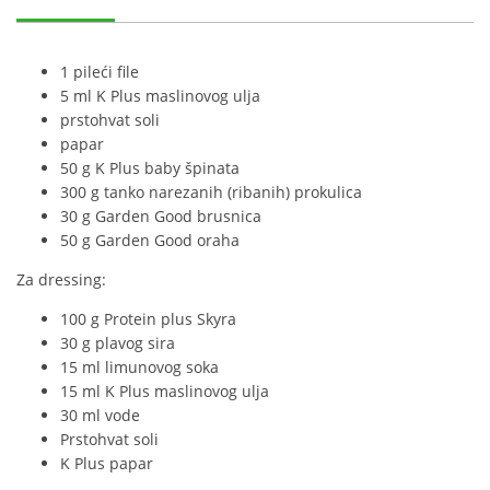
1 pileći file
5 ml K Plus maslinovog ulja
prstohvat soli
papar
50 g K Plus baby špinata
300 g tanko narezanih (ribanih) prokulica
30 g Garden Good brusnica
50 g Garden Good oraha
Za dressing:
100 g Protein plus Skyra
30 g plavog sira
15 ml limunovog soka
15 ml K Plus maslinovog ulja
30 ml vode
Prstohvat soli
K Plus papar