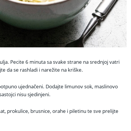
g ulja. Pecite 6 minuta sa svake strane na srednjoj vatri
te da se rashladi i narežite na kriške.
isu potpuno ujednačeni. Dodajte limunov sok, maslinovo
astojci nisu sjedinjeni.
nat, prokulice, brusnice, orahe i piletinu te sve prelijte