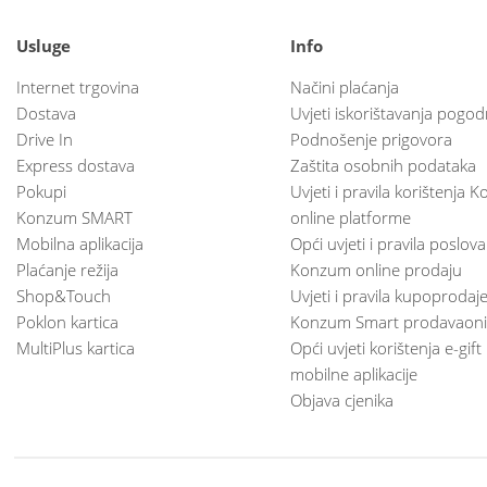
Usluge
Info
Internet trgovina
Načini plaćanja
Dostava
Uvjeti iskorištavanja pogod
Drive In
Podnošenje prigovora
Express dostava
Zaštita osobnih podataka
Pokupi
Uvjeti i pravila korištenja
Konzum SMART
online platforme
Mobilna aplikacija
Opći uvjeti i pravila poslov
Plaćanje režija
Konzum online prodaju
Shop&Touch
Uvjeti i pravila kupoprodaj
Poklon kartica
Konzum Smart prodavaoni
MultiPlus kartica
Opći uvjeti korištenja e-gift
mobilne aplikacije
Objava cjenika