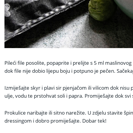
Pileći file posolite, popaprite i prelijte s 5 ml maslinovo
dok file nije dobio lijepu boju i potpuno je pečen. Sačekaj
Izmiješajte skyr i plavi sir pjenjačom ili vilicom dok n
ulje, vodu te prstohvat soli i papra. Promiješajte dok svi s
Prokulice naribajte ili sitno narežite. U zdjelu stavite špi
dressingom i dobro promiješajte. Dobar tek!