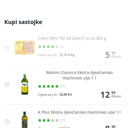
Kupi sastojke
Cekin Mini file od pilećih prsa 400 g
(3)
5
15
Cijena za j.m.:
15,73 €/kg
€/kom
Monini Classico Ekstra djevičansko
maslinovo ulje 1 l
(11)
12
99
Cijena za j.m.:
12,99 €/l
€/kom
K Plus Ekstra djevičansko maslinovo ulje 1 l
(11)
99