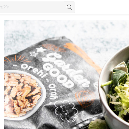
d orasima i dressingom od plavog sira - Recepti - Konzum