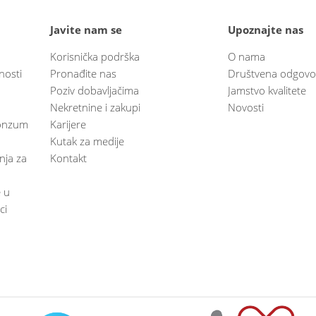
Javite nam se
Upoznajte nas
Korisnička podrška
O nama
nosti
Pronađite nas
Društvena odgovo
Poziv dobavljačima
Jamstvo kvalitete
Nekretnine i zakupi
Novosti
 Konzum
Karijere
Kutak za medije
anja za
Kontakt
e u
ci