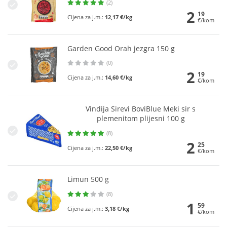
(2)
2
19
Cijena za j.m.:
12,17 €/kg
€/kom
Garden Good Orah jezgra 150 g
(0)
2
19
Cijena za j.m.:
14,60 €/kg
€/kom
Vindija Sirevi BoviBlue Meki sir s
plemenitom plijesni 100 g
(8)
2
25
Cijena za j.m.:
22,50 €/kg
€/kom
Limun 500 g
(8)
1
59
Cijena za j.m.:
3,18 €/kg
€/kom