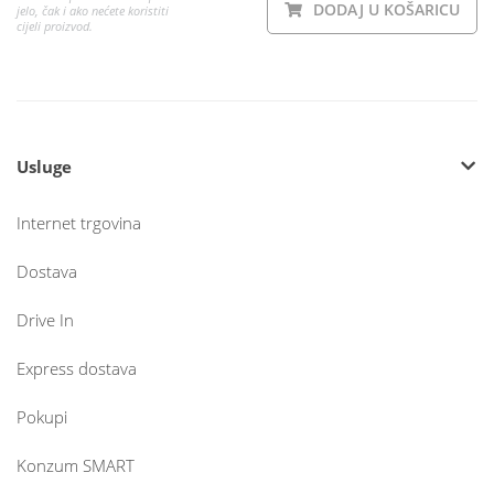
DODAJ U KOŠARICU
jelo, čak i ako nećete koristiti
cijeli proizvod.
Usluge
Internet trgovina
Dostava
Drive In
Express dostava
Pokupi
Konzum SMART