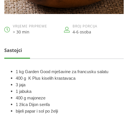
VRIJEME PRIPREME
BROJ PORCIJA
> 30 min
4-6 osoba
Sastojci
1 kg Garden Good mješavine za francusku salatu
400 g K Plus kiselih krastavaca
3 jaja
1 jabuka
400 g majoneze
1 žlica Dijon senfa
bijeli papar i sol po želji