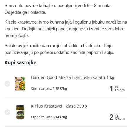
Smrznuto povrće kuhajte u posoljenoj vodi 6 – 8 minuta.
Ocijedite ga i ohladite.
Kisele krastavce, tvrdo kuhana jaja i oguljenu jabuku narežite na
kockice. Dodajte sol i bijeli papar, majonezu i senf te sve dobro
promiješajte.
Salatu uvijek radite dan ranije i ohladite u hladnjaku. Prije
posluživanja ju po potrebi dodatno začinite paprom i solju.
Kupi sastojke
Garden Good Mix za francusku salatu 1 kg
1
99
Cijena za j.m.:
1,99 €/kg
€/kom
K Plus Krastavci I klasa 350 g
2
15
Cijena za j.m.:
6,14 €/kg
€/kom