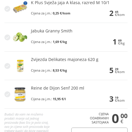
K Plus Svježa jaja A klasa, razred M 10/1
2
45
Cijena za j.m.:
0,25 €/kom
€/kom
Jabuka Granny Smith
1
69
Cijena za j.m.:
1,69 €/kg
€/kg
Zvijezda Delikates majoneza 620 g
5
29
Cijena za j.m.:
8,53 €/kg
€/kom
Reine de Dijon Senf 200 ml
3
19
Cijena za j.m.:
15,95 €/l
€/kom
0
CIJENA
00
Budući da vam ne možemo
ODABRANIH
prodati manje od jednog
€
SASTOJAKA
proizvoda (kao što je pola sira),
ovo je cijena svih proizvoda koje
trebate kupiti da biste napravili