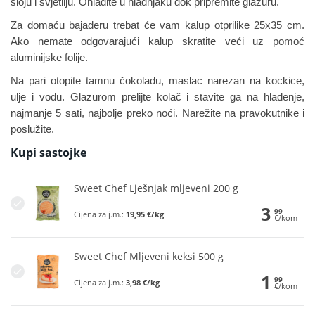
sloju i svjetliju. Ohladite u hladnjaku dok pripremite glazuru.
Za domaću bajaderu trebat će vam kalup otprilike 25x35 cm.
Ako nemate odgovarajući kalup skratite veći uz pomoć
aluminijske folije.
Na pari otopite tamnu čokoladu, maslac narezan na kockice,
ulje i vodu. Glazurom prelijte kolač i stavite ga na hlađenje,
najmanje 5 sati, najbolje preko noći. Narežite na pravokutnike i
poslužite.
Kupi sastojke
Sweet Chef Lješnjak mljeveni 200 g
3
99
Cijena za j.m.:
19,95 €/kg
€/kom
Sweet Chef Mljeveni keksi 500 g
1
99
Cijena za j.m.:
3,98 €/kg
€/kom