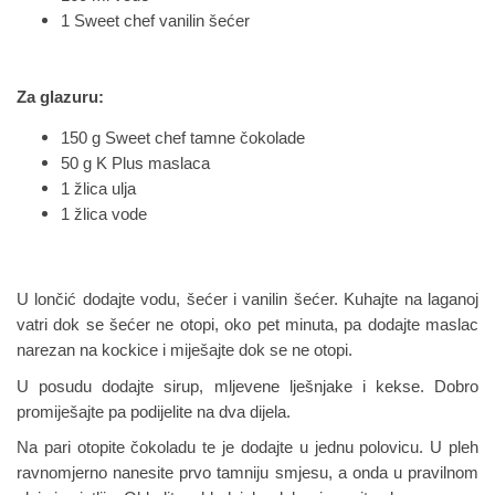
1 Sweet chef vanilin šećer
Za glazuru:
150 g Sweet chef tamne čokolade
50 g K Plus maslaca
1 žlica ulja
1 žlica vode
U lončić dodajte vodu, šećer i vanilin šećer. Kuhajte na laganoj
vatri dok se šećer ne otopi, oko pet minuta, pa dodajte maslac
narezan na kockice i miješajte dok se ne otopi.
U posudu dodajte sirup, mljevene lješnjake i kekse. Dobro
promiješajte pa podijelite na dva dijela.
Na pari otopite čokoladu te je dodajte u jednu polovicu. U pleh
ravnomjerno nanesite prvo tamniju smjesu, a onda u pravilnom