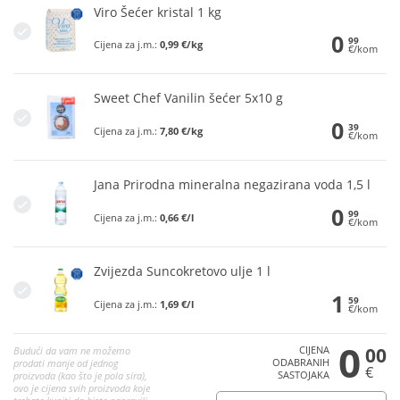
Viro Šećer kristal 1 kg
0
99
Cijena za j.m.:
0,99 €/kg
€/kom
Sweet Chef Vanilin šećer 5x10 g
0
39
Cijena za j.m.:
7,80 €/kg
€/kom
Jana Prirodna mineralna negazirana voda 1,5 l
0
99
Cijena za j.m.:
0,66 €/l
€/kom
Zvijezda Suncokretovo ulje 1 l
1
59
Cijena za j.m.:
1,69 €/l
€/kom
0
CIJENA
00
Budući da vam ne možemo
ODABRANIH
prodati manje od jednog
€
SASTOJAKA
proizvoda (kao što je pola sira),
ovo je cijena svih proizvoda koje