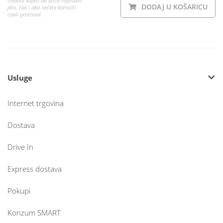
trebate kupiti da biste napravili
DODAJ U KOŠARICU
jelo, čak i ako nećete koristiti
cijeli proizvod.
Usluge
Internet trgovina
Dostava
Drive In
Express dostava
Pokupi
Konzum SMART