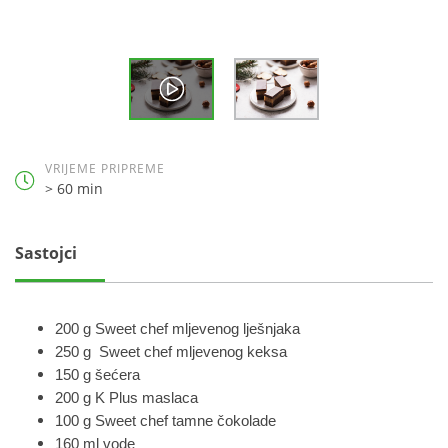
VRIJEME PRIPREME
> 60 min
Sastojci
200 g Sweet chef mljevenog lješnjaka
250 g Sweet chef mljevenog keksa
150 g šećera
200 g K Plus maslaca
100 g Sweet chef tamne čokolade
160 ml vode