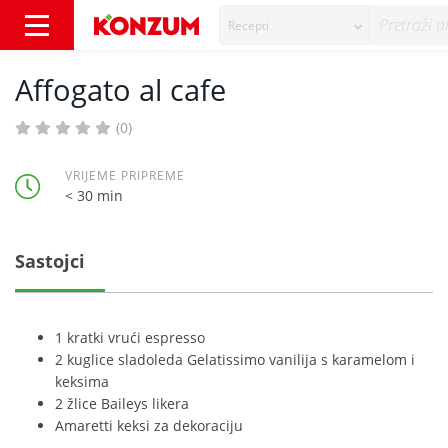
Recepti
Affogato al cafe - Recepti - Konzum
Affogato al cafe
(0)
VRIJEME PRIPREME
< 30 min
Sastojci
1 kratki vrući espresso
2 kuglice sladoleda Gelatissimo vanilija s karamelom i
keksima
2 žlice Baileys likera
Amaretti keksi za dekoraciju