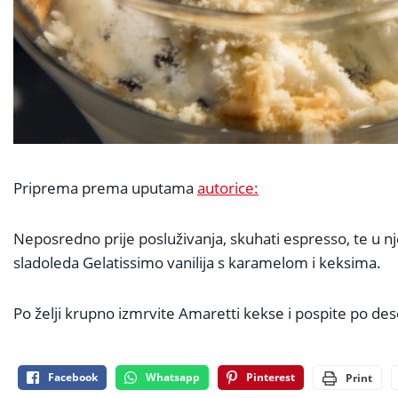
Priprema prema uputama
autorice:
Neposredno prije posluživanja, skuhati espresso, te u nj
sladoleda Gelatissimo vanilija s karamelom i keksima.
Po želji krupno izmrvite Amaretti kekse i pospite po de
Facebook
Whatsapp
Pinterest
Print