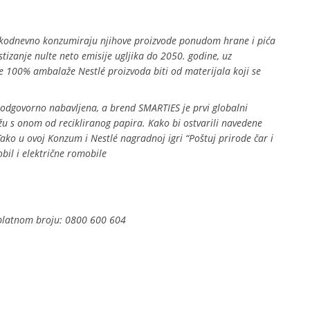
vakodnevno konzumiraju njihove proizvode ponudom hrane i pića
ostizanje nulte neto emisije ugljika do 2050. godine, uz
e 100% ambalaže Nestlé proizvoda biti od materijala koji se
odgovorno nabavljena, a brend SMARTIES je prvi globalni
ažu s onom od recikliranog papira.
Kako bi ostvarili navedene
Tako u ovoj Konzum i Nestlé nagradnoj igri “Poštuj prirode čar i
il i električne romobile
esplatnom broju: 0800 600 604