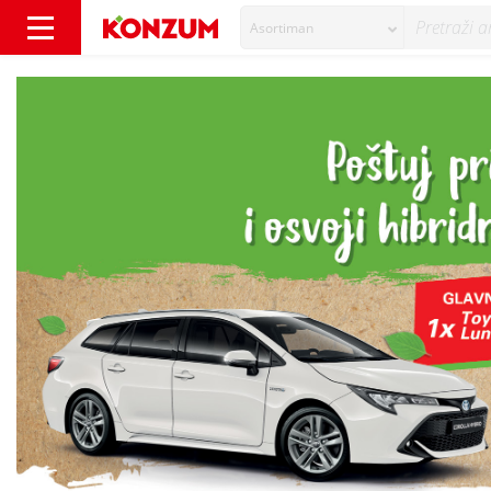
Asortiman
Velika nagradna igra - Vijesti - Konzum