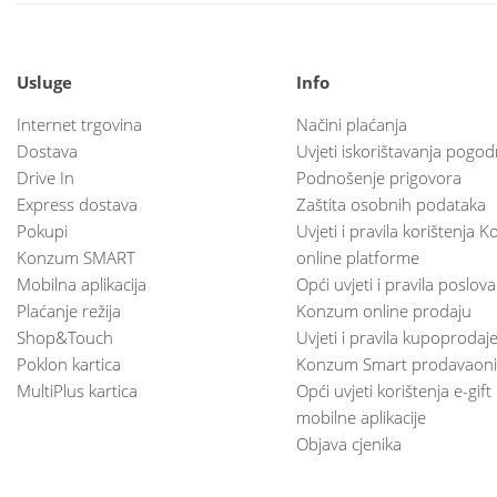
Usluge
Info
Internet trgovina
Načini plaćanja
Dostava
Uvjeti iskorištavanja pogod
Drive In
Podnošenje prigovora
Express dostava
Zaštita osobnih podataka
Pokupi
Uvjeti i pravila korištenja
Konzum SMART
online platforme
Mobilna aplikacija
Opći uvjeti i pravila poslov
Plaćanje režija
Konzum online prodaju
Shop&Touch
Uvjeti i pravila kupoprodaj
Poklon kartica
Konzum Smart prodavaoni
MultiPlus kartica
Opći uvjeti korištenja e-gift
mobilne aplikacije
Objava cjenika