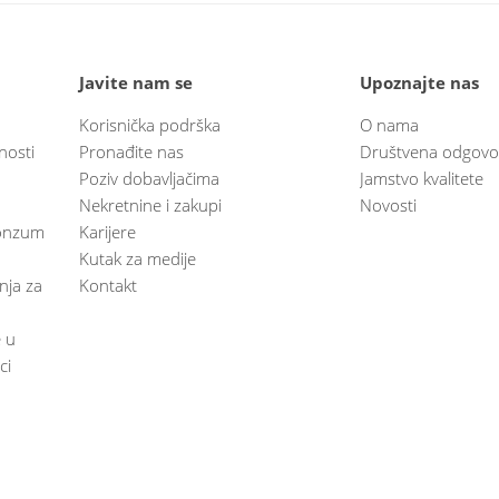
Javite nam se
Upoznajte nas
Korisnička podrška
O nama
nosti
Pronađite nas
Društvena odgovo
Poziv dobavljačima
Jamstvo kvalitete
Nekretnine i zakupi
Novosti
 Konzum
Karijere
Kutak za medije
anja za
Kontakt
e u
ci