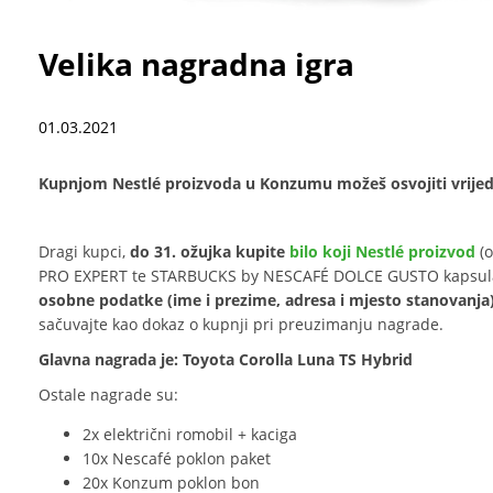
Velika nagradna igra
01.03.2021
Kupnjom Nestlé proizvoda u Konzumu možeš osvojiti vrije
Dragi kupci,
do 31. ožujka kupite
bilo koji Nestlé proizvod
(o
PRO EXPERT te STARBUCKS by NESCAFÉ DOLCE GUSTO kapsula z
osobne podatke (ime i prezime, adresa i mjesto stanovanja)
sačuvajte kao dokaz o kupnji pri preuzimanju nagrade.
Glavna nagrada je: Toyota Corolla Luna TS Hybrid
Ostale nagrade su:
2x električni romobil + kaciga
10x Nescafé poklon paket
20x Konzum poklon bon