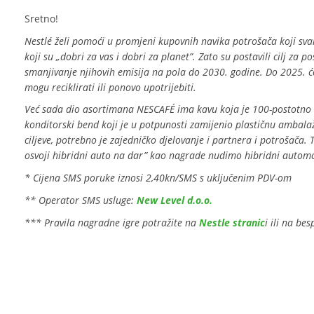
Sretno!
Nestl
é
ž
eli pomoći u promjeni kupovnih navika potrošača koji s
koji su „dobri za vas i dobri za planet”. Zato su
postavili cilj za p
smanjivanje njihovih emisija na pola do 2030. godine.
Do 2025
.
ć
mogu
reciklirati ili ponovo upotrijebiti.
Već sada dio asortimana NESCAFÉ ima kavu koja je 100-postotno 
konditorski bend koji je u potpunosti zamijenio plastičnu ambal
ciljeve, potrebno je zajedničko djelovanje i partnera i potrošača.
osvoji hibridni auto na dar” kao nagrade nudimo hibridni automob
* Cijena SMS poruke iznosi 2,40kn/SMS s uključenim PDV-om
** Operator SMS usluge:
New Level d.o.o.
*** Pravila nagradne igre potražite na
Nestle stranic
i ili na b