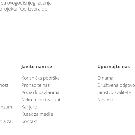
 su ovogodišnjeg izdanja
projekta "Od izvora do
Javite nam se
Upoznajte nas
Korisnička podrška
O nama
nosti
Pronađite nas
Društvena odgovo
Poziv dobavljačima
Jamstvo kvalitete
Nekretnine i zakupi
Novosti
 Konzum
Karijere
Kutak za medije
anja za
Kontakt