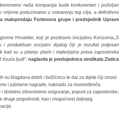
stovremeno naša kompanija bude konkurentan i poželjan
 vrijeme poduzimamo u ostvarenju tog cilja, a definitivno
or za maloprodaju Fortenova grupe i predsjednik Uprave
govine Hrvatske, koji je pozdravio inicijativu Konzuma
:„S
roduktivan socijalni dijalog čiji je rezultat potpisan
ak kad su u pitanju plaće i materijalna prava zaposlenika
tisuća ljudi“
,
naglasila je predsjednica sindikata Zlatica
su blagdana dobili i božićnicu te dar za dijete čiji iznosi
emo i jubilarne nagrade, naknadu za novorođenče,
u i dodatno zdravstveno osiguranje, popust za zaposlenike,
jne druge pogodnosti, kao i mogućnost daljnjeg
acije.