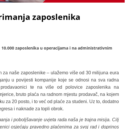
rimanja zaposlenika
d 10.000 zaposlenika u operacijama i na administrativnim
 za naše zaposlenike – ulažemo više od 30 milijuna eura
ganju u povijesti kompanije koje se odnosi na sva radna
et prodavaonici te na više od polovice zaposlenika na
imjerice, bruto plaća na radnom mjestu prodavač, na kojem
ku za 20 posto, i to već od plaće za studeni. Uz to, dodatno
regresa i naknade za topli obrok.
nja i poboljšavanje uvjeta rada naša je trajna misija. Cilj
enici osjećaju pravedno plaćenima za svoj rad i doprinos