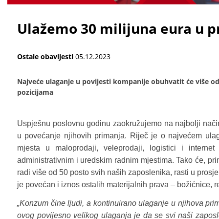
Ulažemo 30 milijuna eura u p
Ostale obavijesti
05.12.2023
Najveće ulaganje u povijesti kompanije obuhvatit će više o
pozicijama
Uspješnu poslovnu godinu zaokružujemo na najbolji način
u povećanje njihovih primanja. Riječ je o najvećem ula
mjesta u maloprodaji, veleprodaji, logistici i intern
administrativnim i uredskim radnim mjestima. Tako će, pr
radi više od 50 posto svih naših zaposlenika, rasti u prosje
je povećan i iznos ostalih materijalnih prava – božićnice, 
„Konzum čine ljudi, a kontinuirano ulaganje u njihova prima
ovog povijesno velikog ulaganja je da se svi naši zaposl