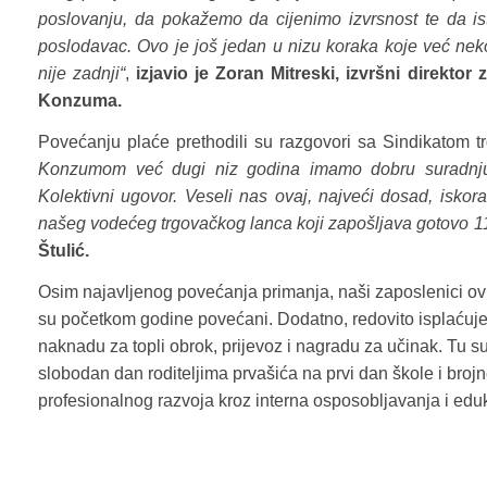
poslovanju, da pokažemo da cijenimo izvrsnost te da i
poslodavac. Ovo je još jedan u nizu koraka koje već neko
nije zadnji“
,
izjavio je Zoran Mitreski, izvršni direkt
Konzuma.
Povećanju plaće prethodili su razgovori sa Sindikatom tr
Konzumom već dugi niz godina imamo dobru suradnju i p
Kolektivni ugovor. Veseli nas ovaj, najveći dosad, iskor
našeg vodećeg trgovačkog lanca koji zapošljava gotovo 11 
Štulić.
Osim najavljenog povećanja primanja, naši zaposlenici ovih 
su početkom godine povećani. Dodatno, redovito isplaćuj
naknadu za topli obrok, prijevoz i nagradu za učinak. Tu s
slobodan dan roditeljima prvašića na prvi dan škole i bro
profesionalnog razvoja kroz interna osposobljavanja i eduk