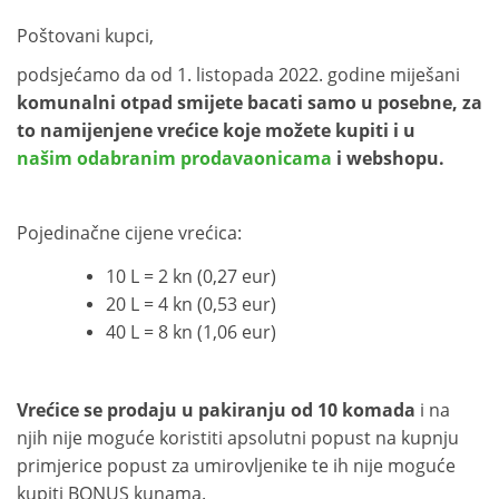
Poštovani kupci,
podsjećamo da od 1. listopada 2022. godine miješani
komunalni otpad smijete bacati samo u posebne, za
to namijenjene vrećice koje možete kupiti i u
našim odabranim prodavaonicama
i webshopu.
Pojedinačne cijene vrećica:
10 L = 2 kn (0,27 eur)
20 L = 4 kn (0,53 eur)
40 L = 8 kn (1,06 eur)
Vrećice se prodaju u pakiranju od 10 komada
i na
njih nije moguće koristiti apsolutni popust na kupnju
primjerice popust za umirovljenike te ih nije moguće
kupiti BONUS kunama.