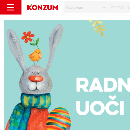
Asortiman
Prodavaonice neće raditi na Uskrs i Uskrsni p