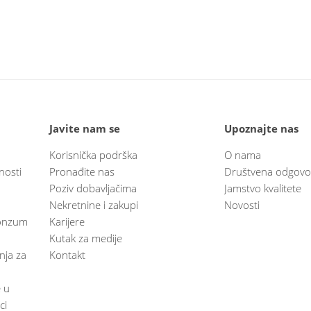
Javite nam se
Upoznajte nas
Korisnička podrška
O nama
nosti
Pronađite nas
Društvena odgovo
Poziv dobavljačima
Jamstvo kvalitete
Nekretnine i zakupi
Novosti
 Konzum
Karijere
Kutak za medije
anja za
Kontakt
e u
ci