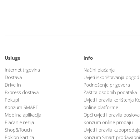
Usluge
Info
Internet trgovina
Načini plaćanja
Dostava
Uvjeti iskorištavanja pogod
Drive In
Podnošenje prigovora
Express dostava
Zaštita osobnih podataka
Pokupi
Uvjeti i pravila korištenja
Konzum SMART
online platforme
Mobilna aplikacija
Opći uvjeti i pravila poslov
Plaćanje režija
Konzum online prodaju
Shop&Touch
Uvjeti i pravila kupoprodaj
Poklon kartica
Konzum Smart prodavaoni